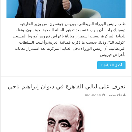
طلب رئيس الوزراء البريطاني، بوريس جونسون، من وزير الخارجية
دومينيك راب، أن ينوب عنه، بعد تدهور الحالة الصحية لجونسون، ونقله
للعناية المركزة، بسبب استمرار معاناة بأعراض فيروس كورونا المستجد
"كوفيد 19"، وذلك بحسب ما ذكرته فضائية العربية.وأعلنت السلطات
البريطانية، أن رئيس الوزراء دخل العناية المركزة، بعد استمرار معاناته
بأعراض فيروس …
أكمل القراءة »
تعرف على ليالي القاهرة في ديوان إبراهيم ناجي
علاء محمد
06/04/2020