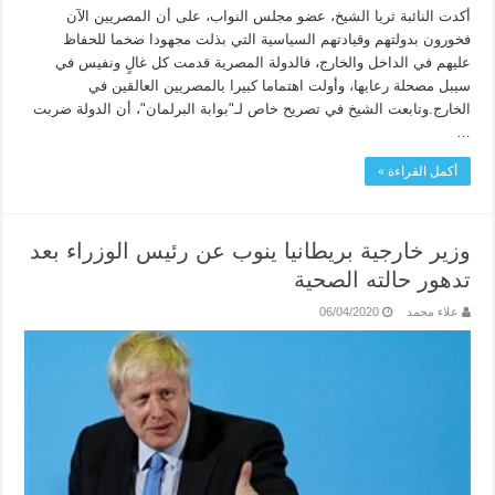
أكدت النائبة ثريا الشيخ، عضو مجلس النواب، على أن المصريين الآن
فخورون بدولتهم وقيادتهم السياسية التي بذلت مجهودا ضخما للحفاظ
عليهم في الداخل والخارج، فالدولة المصرية قدمت كل غالٍ ونفيس في
سيبل مصحلة رعايها، وأولت اهتماما كبيرا بالمصريين العالقين في
الخارج.وتابعت الشيخ في تصريح خاص لـ"بوابة البرلمان"، أن الدولة ضربت
…
أكمل القراءة »
وزير خارجية بريطانيا ينوب عن رئيس الوزراء بعد
تدهور حالته الصحية
علاء محمد
06/04/2020