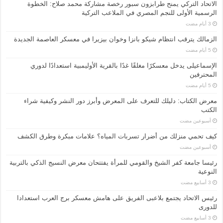
الاتحاد التركي يمنح طرابزون سبور رخصة مشاركة محمد صلاح: الخطوة
الرسمية الأولى للنجم المصري في الملاعب التركية
الزمالك يترقب انتظام شيكو بانزا وخوان بيزيرا في معسكر العاصمة الجديدة
الإسماعیلی یدخل معسكرًا مغلقًا غدًا بالقرية الأوليمبية استعدادًا لدوري
المحترفين
معرض الكتاب: دليلك للتعرف على المعرض وأبرز دور النشر وكيفية شراء
الكتب
‏أسبوعين مضت
كيف تحمي منزلك من أضرار تسربات المياه؟ علامات مبكرة وطرق الكشف
‏أسبوعين مضت
رئيسا جامعة كفر الشيخ والقومي للمرأة يفتتحان معرض النسيج الذكي بالتربية
النوعية
رئيس الاتحاد يجتمع بلاعبى الفريق على هامش معسكر برج العرب استعدادا
للدورى