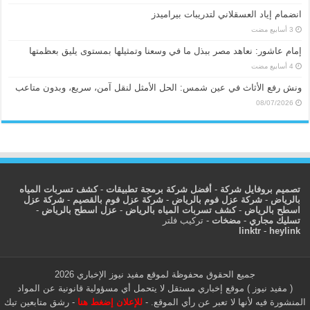
انضمام إياد العسقلاني لتدريبات بيراميدز
إمام عاشور: نعاهد مصر ببذل ما في وسعنا وتمثيلها بمستوى يليق بعظمتها
ونش رفع الأثاث في عين شمس: الحل الأمثل لنقل آمن، سريع، وبدون متاعب
08/07/2026
تصميم بروفايل شركة
-
أفضل شركة برمجة تطبيقات
-
كشف تسربات المياه
بالرياض
-
شركة عزل فوم بالرياض
-
شركة عزل فوم بالقصيم
-
شركة عزل
اسطح بالرياض
-
كشف تسربات المياه بالرياض
-
عزل اسطح بالرياض
-
تسليك مجاري
-
مضخات
-
تركيب فلتر
linktr
-
heylink
جميع الحقوق محفوظة لموقع مفيد نيوز الإخباري 2026
( مفيد نيوز ) موقع إخباري مستقل لا يتحمل أي مسؤولية قانونية عن المواد
المنشورة فيه لأنها لا تعبر عن رأي الموقع. -
للإعلان إضغط هنا
-
رشق متابعين تيك