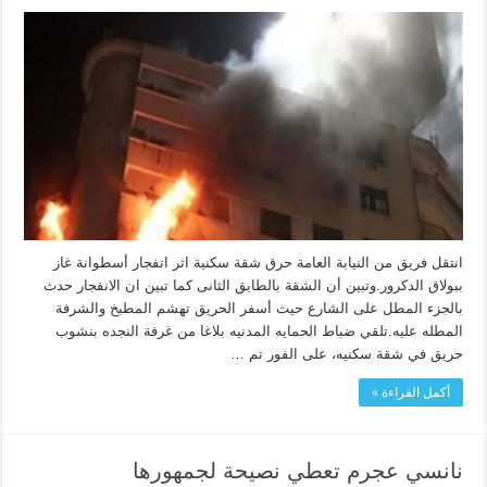
انتقل فريق من النيابة العامة حرق شقة سكنية اثر اتفجار أسطوانة غاز
ببولاق الدكرور.وتبين أن الشقة بالطابق الثانى كما تبين ان الانفجار حدث
بالجزء المطل على الشارع حيث أسفر الحريق تهشم المطبخ والشرفة
المطله عليه.تلقي ضباط الحمايه المدنيه بلاغا من غرفة النجده بنشوب
حريق في شقة سكنيه، على الفور تم …
أكمل القراءة »
نانسي عجرم تعطي نصيحة لجمهورها