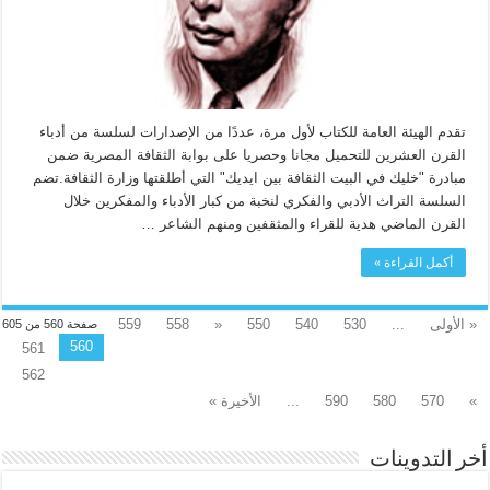
تقدم الهيئة العامة للكتاب لأول مرة، عددًا من الإصدارات لسلسة من أدباء
القرن العشرين للتحميل مجانا وحصريا على بوابة الثقافة المصرية ضمن
مبادرة "خليك في البيت الثقافة بين ايديك" التي أطلقتها وزارة الثقافة.تضم
السلسة التراث الأدبي والفكري لنخبة من كبار الأدباء والمفكرين خلال
القرن الماضي هدية للقراء والمثقفين ومنهم الشاعر …
أكمل القراءة »
« الأولى
...
530
540
550
«
558
559
صفحة 560 من 605
560
561
562
»
570
580
590
...
الأخيرة »
أخر التدوينات