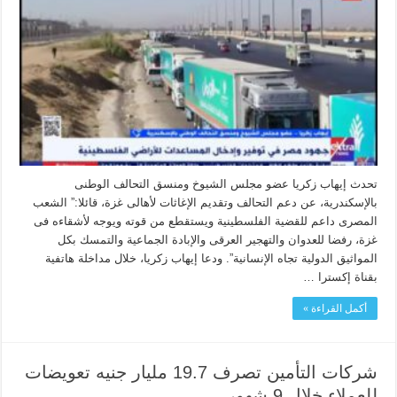
تحدث إيهاب زكريا عضو مجلس الشيوخ ومنسق التحالف الوطنى
بالإسكندرية، عن دعم التحالف وتقديم الإغاثات لأهالى غزة، قائلا:” الشعب
المصرى داعم للقضية الفلسطينية ويستقطع من قوته ويوجه لأشقاءه فى
غزة، رفضا للعدوان والتهجير العرقى والإبادة الجماعية والتمسك بكل
المواثيق الدولية تجاه الإنسانية”. ودعا إيهاب زكريا، خلال مداخلة هاتفية
بقناة إكسترا …
أكمل القراءة »
شركات التأمين تصرف 19.7 مليار جنيه تعويضات
للعملاء خلال 9 شهور