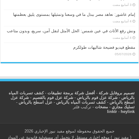
إمام عاشور: نعاهد مصر ببذل ما في وسعنا وتمثيلها بمستوى يليق بعظمتها
ونش رفع الأثاث في عين شمس: الحل الأمثل لنقل آمن، سريع، وبدون متاعب
مقطع فيديو فضيحة شاليهات طولكرم
05/07/2026
تصميم بروفايل شركة
-
أفضل شركة برمجة تطبيقات
-
كشف تسربات المياه
بالرياض
-
شركة عزل فوم بالرياض
-
شركة عزل فوم بالقصيم
-
شركة عزل
اسطح بالرياض
-
كشف تسربات المياه بالرياض
-
عزل اسطح بالرياض
-
تسليك مجاري
-
مضخات
-
تركيب فلتر
linktr
-
heylink
جميع الحقوق محفوظة لموقع مفيد نيوز الإخباري 2026
( مفيد نيوز ) موقع إخباري مستقل لا يتحمل أي مسؤولية قانونية عن المواد