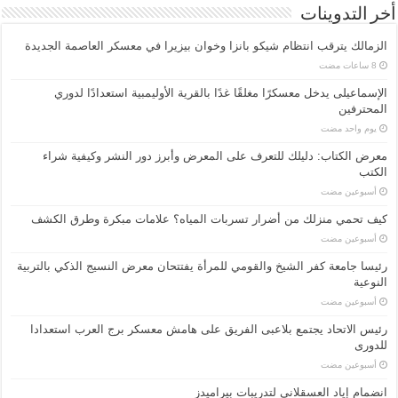
أخر التدوينات
الزمالك يترقب انتظام شيكو بانزا وخوان بيزيرا في معسكر العاصمة الجديدة
الإسماعیلی یدخل معسكرًا مغلقًا غدًا بالقرية الأوليمبية استعدادًا لدوري
المحترفين
‏يوم واحد مضت
معرض الكتاب: دليلك للتعرف على المعرض وأبرز دور النشر وكيفية شراء
الكتب
‏أسبوعين مضت
كيف تحمي منزلك من أضرار تسربات المياه؟ علامات مبكرة وطرق الكشف
‏أسبوعين مضت
رئيسا جامعة كفر الشيخ والقومي للمرأة يفتتحان معرض النسيج الذكي بالتربية
النوعية
‏أسبوعين مضت
رئيس الاتحاد يجتمع بلاعبى الفريق على هامش معسكر برج العرب استعدادا
للدورى
‏أسبوعين مضت
انضمام إياد العسقلاني لتدريبات بيراميدز