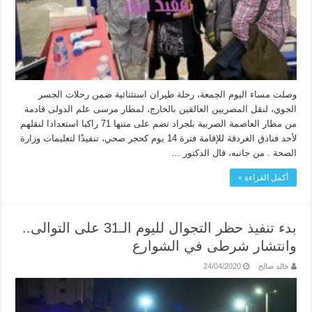
وصلت مساء اليوم الجمعة، رحلة طيران استثنائية ضمن رحلات الجسر
الجوي، لنقل المصريين العالقين بالخارج، لمطار مرسى علم الدولى قادمة
من مطار العاصمة الصربية بلجراد تضم على متنها 71 راكبا استعدادا لنقلهم
لأحد فنادق الغردقة للإقامة فترة 14 يوم كحجر صحي، تنفيذًا لتعليمات وزارة
الصحة . من جانبه، قال الدكتور …
أكمل القراءة »
بدء تنفيذ حظر التجوال لليوم الـ31 على التوالى..
وانتشار شرطى في الشوارع
خالد صالح
24/04/2020