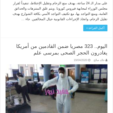
على مدار الـ 24 ساعة، بهدف منع الزحام وتقليل الإختلاط، تنفيذاً لقرار
مجلس الوزراء لمجابهة فيروس كورونا. ويتم غلق المتنزهات والحدائق
العامة، ومنع التواجد بها، مع تكثيف التواجد الأمني بكافة الشوارع بهدف
تقليل الزحام، واتخاذ الإجراءات القانونية حيال المخالفين. جاء …
أكمل القراءة »
اليوم.. 323 مصريا ضمن القادمين من أمريكا
يغادرون الحجر الصحى بمرسى علم
خالد صالح
19/04/2020