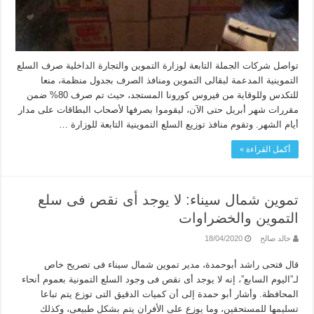
تواصل شركات الجملة التابعة لوزارة التموين والتجارة الداخلية صرف السلع
التموينية المدعمة لبقالى التموين ومنافذ الصرف بجدول منظمة، منعا
للتكدس وللوقاية من فيروس كورونا المستجد، حيث تم صرف 80% ضمن
مقررات شهر أبريل حتى الآن، ليقوموا بصرفها لأصحاب البطاقات على مدار
أيام الشهر. وتقوم منافذ توزيع السلع التموينية التابعة للوزارة …
أكمل القراءة »
تموين شمال سيناء: لا يوجد أى نقص فى سلع
التموين والخضراوات
خالد صالح
18/04/2020
قال فتحى راشد أبوحمدة، مدير تموين شمال سيناء فى تصريح خاص
لـ”اليوم السابع”، إنه لا يوجد أى نقص فى وجود السلع التمونية بعموم أنحاء
المحافظة. وأشار أبو حمدة إلى أن كميات الدقيق التى توزع يتم تباعا
تسليمها للمستحقين، وما يوزع على الأفران يتم بشكل طبيعى، وكذلك