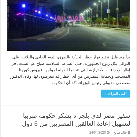
بدأ منذ قليل تنفيذ قرار حظر الحركة بالطرق، لليوم الحادي والثلاثين على
التوالى بكل ربوع الجمهورية، حتى الساعة السادسة صباح غدٍ السبت، في
إطار الإجراءات الاحترازية التي تتخذها الدولة لمواجهة فيروس كورونا
المستجد، ولحماية المصريين من أى أخطار قد يتعرضون لها. وكان الدكتور
مصطفى مدبولي رئيس الوزراء، أكد أن الحكومة …
أكمل القراءة »
سفير مصر لدى بلجراد يشكر حكومة صربيا
لتسهيل إعادة العالقين المصريين من 6 دول
خالد صالح
24/04/2020