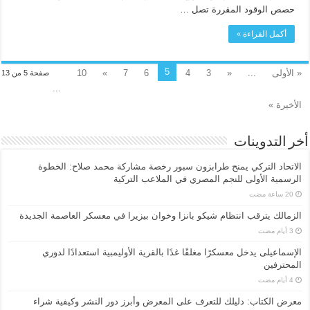
حصص الوقود المقررة تصل …
أكمل القراءة »
5
« الأولى
...
«
3
4
6
7
»
10
صفحة 5 من 13
...
الأخيرة »
أخر التدوينات
الاتحاد التركي يمنح طرابزون سبور رخصة مشاركة محمد صلاح: الخطوة
الرسمية الأولى للنجم المصري في الملاعب التركية
الزمالك يترقب انتظام شيكو بانزا وخوان بيزيرا في معسكر العاصمة الجديدة
الإسماعیلی یدخل معسكرًا مغلقًا غدًا بالقرية الأوليمبية استعدادًا لدوري
المحترفين
معرض الكتاب: دليلك للتعرف على المعرض وأبرز دور النشر وكيفية شراء