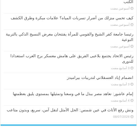
الكتب
‏أسبوعين مضت
كيف تحمي منزلك من أضرار تسربات المياه؟ علامات مبكرة وطرق الكشف
‏أسبوعين مضت
رئيسا جامعة كفر الشيخ والقومي للمرأة يفتتحان معرض النسيج الذكي بالتربية
النوعية
‏أسبوعين مضت
رئيس الاتحاد يجتمع بلاعبى الفريق على هامش معسكر برج العرب استعدادا
للدورى
انضمام إياد العسقلاني لتدريبات بيراميدز
إمام عاشور: نعاهد مصر ببذل ما في وسعنا وتمثيلها بمستوى يليق بعظمتها
ونش رفع الأثاث في عين شمس: الحل الأمثل لنقل آمن، سريع، وبدون متاعب
08/07/2026