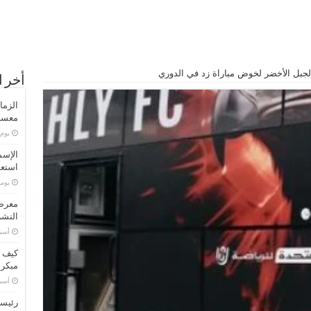
الجبل الأخضر لخوض مباراة زد في الدوري
أخر ا
الزما
معسكر
‏يو
الإسم
استعد
‏يو
معرض 
النشر
‏أس
كيف ت
مبكر
‏أس
رئيسا