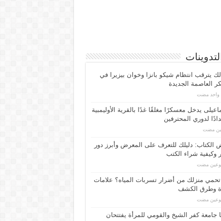
لتدوينات
لك يترقب انتظام شيكو بانزا وخوان بيزيرا في
 العاصمة الجديدة
م واحد مضت
اعیلی یدخل معسكرًا مغلقًا غدًا بالقرية الأوليمبية
ادًا لدوري المحترفين
مين مضت
الكتاب: دليلك للتعرف على المعرض وأبرز دور
 وكيفية شراء الكتب
بوعين مضت
حمي منزلك من أضرار تسربات المياه؟ علامات
ة وطرق الكشف
بوعين مضت
 جامعة كفر الشيخ والقومي للمرأة يفتتحان