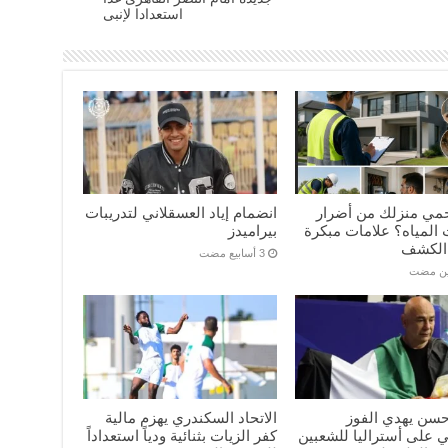
استعدادا لإنبى
مي منزلك من أضرار
انضمام إياد العسقلاني لتدريبات
المياه؟ علامات مبكرة
بيراميدز
الكشف
ين مضت
سن يهدي الفوز
الاتحاد السكندري يهزم مالية
ي على أستراليا للشعبين
كفر الزيات بثنائية ودياً استعداداً