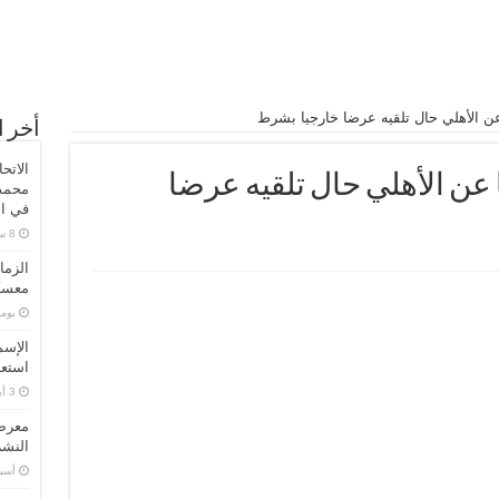
ن الأهلي حال تلقيه عرضا خارجيا بشرط
أخر ا
الاتح
عن الأهلي حال تلقيه عرضا
محمد 
في ال
الزما
معسكر
‏يو
الإسم
استعد
معرض 
النشر
‏أس