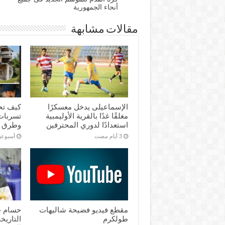
أنحاء الجمهورية
مقالات مشابهة
الإسماعیلی یدخل معسكرًا
كيف تح
مغلقًا غدًا بالقرية الأوليمبية
تسربات 
استعدادًا لدوري المحترفين
وطرق 
‏أسبوع
مقطع فيديو فضيحة شاليهات
حسام ح
طولكرم
التاريخ