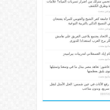
حمي منزلك من أضرار تسربات المياه؟ علامات
ة وطرق الكشف
بوعين مضت
 جامعة كفر الشيخ والقومي للمرأة يفتتحان
النسيج الذكي بالتربية النوعية
بوعين مضت
الاتحاد يجتمع بلاعبى الفريق على هامش
 برج العرب استعدادا للدورى
م إياد العسقلاني لتدريبات بيراميدز
عاشور: نعاهد مصر ببذل ما في وسعنا وتمثيلها
ى يليق بعظمتها
فع الأثاث في عين شمس: الحل الأمثل لنقل
سريع، وبدون متاعب
08/07/2