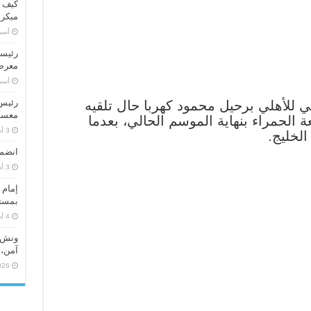
كيف ت
مبكر
‏أس
رئيسا
معرض 
‏أس
رئيس 
 للأهلي برحيل محمود كهربا حال تلقيه
معسكر
 الحمراء بنهاية الموسم الحالي، بعدما
الخليج.
انضما
إمام 
بمستو
ونش ر
آمن، 
026