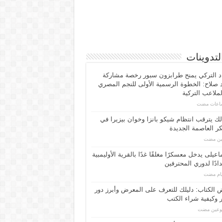
لتدوينات
اد التركي يمنح طرابزون سبور رخصة مشاركة
صلاح: الخطوة الرسمية الأولى للنجم المصري
ملاعب التركية
لك يترقب انتظام شيكو بانزا وخوان بيزيرا في
 العاصمة الجديدة
مين مضت
اعیلی یدخل معسكرًا مغلقًا غدًا بالقرية الأوليمبية
ادًا لدوري المحترفين
الكتاب: دليلك للتعرف على المعرض وأبرز دور
 وكيفية شراء الكتب
بوعين مضت