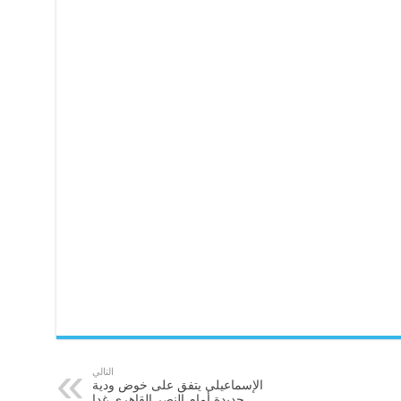
التالي
الإسماعيلى يتفق على خوض ودية
جديدة أمام النصر القاهرى غدا