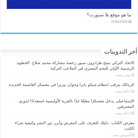
ما هو موقع يلا سبورت؟
31/01/2026
أخر التدوينات
الاتحاد التركي يمنح طرابزون سبور رخصة مشاركة محمد صلاح: الخطوة
الرسمية الأولى للنجم المصري في الملاعب التركية
‏يومين مضت
الزمالك يترقب انتظام شيكو بانزا وخوان بيزيرا في معسكر العاصمة الجديدة
الإسماعیلی یدخل معسكرًا مغلقًا غدًا بالقرية الأوليمبية استعدادًا لدوري
المحترفين
معرض الكتاب: دليلك للتعرف على المعرض وأبرز دور النشر وكيفية شراء
الكتب
‏أسبوعين مضت