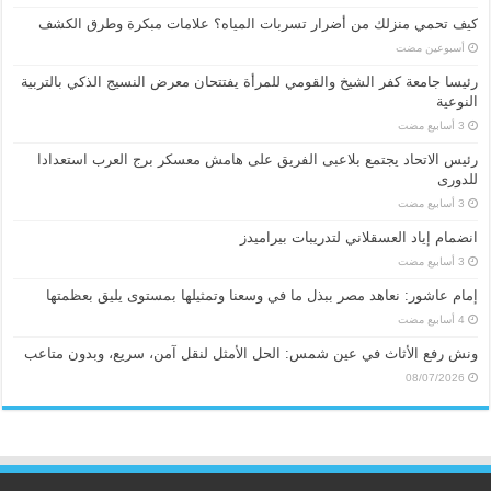
كيف تحمي منزلك من أضرار تسربات المياه؟ علامات مبكرة وطرق الكشف
‏أسبوعين مضت
رئيسا جامعة كفر الشيخ والقومي للمرأة يفتتحان معرض النسيج الذكي بالتربية
النوعية
رئيس الاتحاد يجتمع بلاعبى الفريق على هامش معسكر برج العرب استعدادا
للدورى
انضمام إياد العسقلاني لتدريبات بيراميدز
إمام عاشور: نعاهد مصر ببذل ما في وسعنا وتمثيلها بمستوى يليق بعظمتها
ونش رفع الأثاث في عين شمس: الحل الأمثل لنقل آمن، سريع، وبدون متاعب
08/07/2026