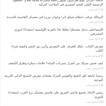
الاتحاد التركي يمنح طرابزون سبور رخصة مشاركة محمد صلاح: الخطوة
الرسمية الأولى للنجم المصري في الملاعب التركية
الزمالك يترقب انتظام شيكو بانزا وخوان بيزيرا في معسكر العاصمة الجديدة
الإسماعیلی یدخل معسكرًا مغلقًا غدًا بالقرية الأوليمبية استعدادًا لدوري
المحترفين
معرض الكتاب: دليلك للتعرف على المعرض وأبرز دور النشر وكيفية شراء
الكتب
‏أسبوعين مضت
كيف تحمي منزلك من أضرار تسربات المياه؟ علامات مبكرة وطرق الكشف
‏أسبوعين مضت
رئيسا جامعة كفر الشيخ والقومي للمرأة يفتتحان معرض النسيج الذكي بالتربية
النوعية
رئيس الاتحاد يجتمع بلاعبى الفريق على هامش معسكر برج العرب استعدادا
للدورى