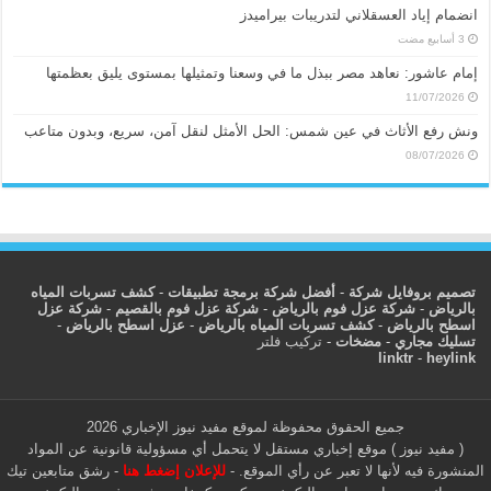
انضمام إياد العسقلاني لتدريبات بيراميدز
إمام عاشور: نعاهد مصر ببذل ما في وسعنا وتمثيلها بمستوى يليق بعظمتها
11/07/2026
ونش رفع الأثاث في عين شمس: الحل الأمثل لنقل آمن، سريع، وبدون متاعب
08/07/2026
تصميم بروفايل شركة
-
أفضل شركة برمجة تطبيقات
-
كشف تسربات المياه
بالرياض
-
شركة عزل فوم بالرياض
-
شركة عزل فوم بالقصيم
-
شركة عزل
اسطح بالرياض
-
كشف تسربات المياه بالرياض
-
عزل اسطح بالرياض
-
تسليك مجاري
-
مضخات
-
تركيب فلتر
linktr
-
heylink
جميع الحقوق محفوظة لموقع مفيد نيوز الإخباري 2026
( مفيد نيوز ) موقع إخباري مستقل لا يتحمل أي مسؤولية قانونية عن المواد
المنشورة فيه لأنها لا تعبر عن رأي الموقع. -
للإعلان إضغط هنا
-
رشق متابعين تيك