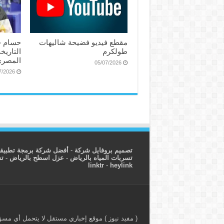
مقطع فيديو فضيحة شاليهات
حسام ح
طولكرم
التاريخ
المصري
05/07/2026
7/2026
تصميم بروفايل شركة
-
أفضل شركة برمجة تطبيق
تسربات المياه بالرياض
-
عزل اسطح بالرياض
-
ت
linktr
-
heylink
( مفيد نيوز ) موقع إخباري مستقل لا يتحمل أي مسؤول