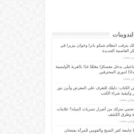
لتدوينات
لك يترقب انتظام شيكو بانزا وخوان بيزيرا في
 العاصمة الجديدة
مين مضت
اعیلی یدخل معسكرًا مغلقًا غدًا بالقرية الأوليمبية
ادًا لدوري المحترفين
مين مضت
الكتاب: دليلك للتعرف على المعرض وأبرز دور
 وكيفية شراء الكتب
بوعين مضت
حمي منزلك من أضرار تسربات المياه؟ علامات
ة وطرق الكشف
بوعين مضت
 جامعة كفر الشيخ والقومي للمرأة يفتتحان