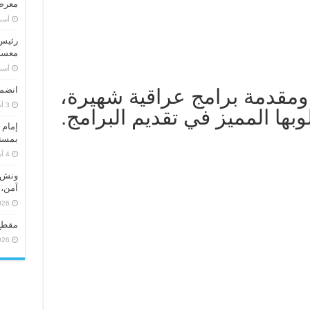
معرض 
‏أس
رئيس 
معسكر
‏أس
انضما
 ومقدمة برامج عراقية شهيرة،
بها المميز في تقديم البرامج.
إمام 
بمستو
ونش ر
آمن، 
026
مقطع
026