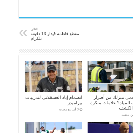
التالي
مقطع فاطمه قيدار 13 دقيقه
تلكرام
مي منزلك من أضرار
انضمام إياد العسقلاني لتدريبات
المياه؟ علامات مبكرة
بيراميدز
الكشف
ين مضت