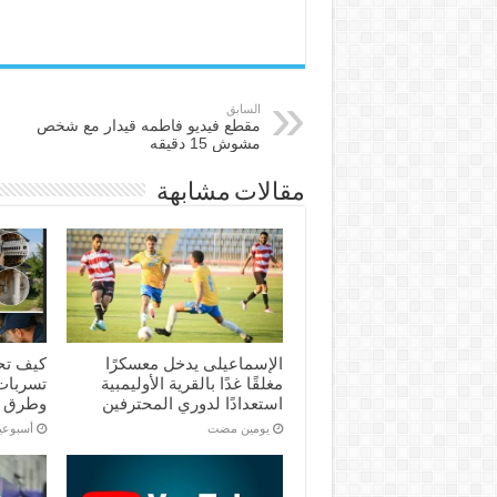
السابق
مقطع فيديو فاطمه قيدار مع شخص
مشوش 15 دقيقه
مقالات مشابهة
الإسماعیلی یدخل معسكرًا
كيف تح
مغلقًا غدًا بالقرية الأوليمبية
تسربات 
استعدادًا لدوري المحترفين
وطرق 
‏يومين مضت
‏أسبوع