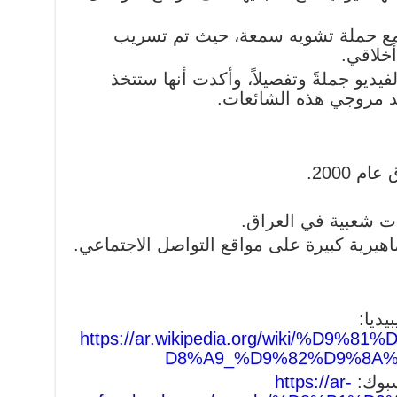
 مع حملة تشويه سمعة، حيث تم تسريب
أخلاقي.
ديو جملةً وتفصيلاً، وأكدت أنها ستتخذ
ضد مروجي هذه الشائعات.
 2000.
بات شعبية في العراق.
هيرية كبيرة على مواقع التواصل الاجتماعي.
ديا:
https://ar.wikipedia.org/wiki/%D
D8%A9_%D9%82%D9%8A
بوك:
https://ar-