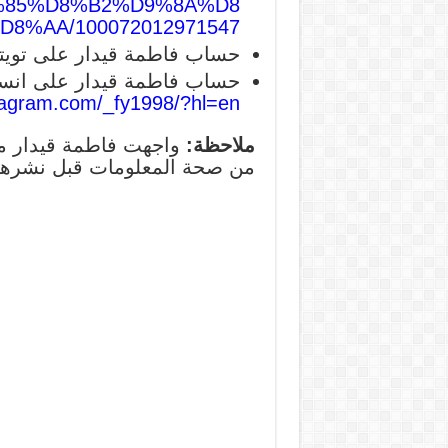
D9%85%D8%B2%D9%8A%D8
8%AA/100072012971547/
حساب فاطمة قيدار على تويت
حساب فاطمة قيدار على انست
tagram.com/_fy1998/?hl=en
ملاحظة:
واجهت فاطمة قيدار مؤ
من صحة المعلومات قبل نشرها