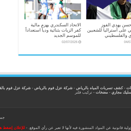
سن يهدي الفوز
الاتحاد السكندري يهزم مالية
ي على أستراليا للشعبين
كفر الزيات بثنائية ودياً استعداداً
 والفلسطيني
للموسم الجديد
02/07/2026
04/0
ات
-
كشف تسربات المياه بالرياض
-
شركة عزل فوم بالرياض
-
شركة عزل فوم بال
سليك مجاري
-
مضخات
-
تركيب فلتر
جمي
ية قانونية عن المواد المنشورة فيه لأنها لا تعبر عن رأي الموقع. -
للإعلان إضغط هن