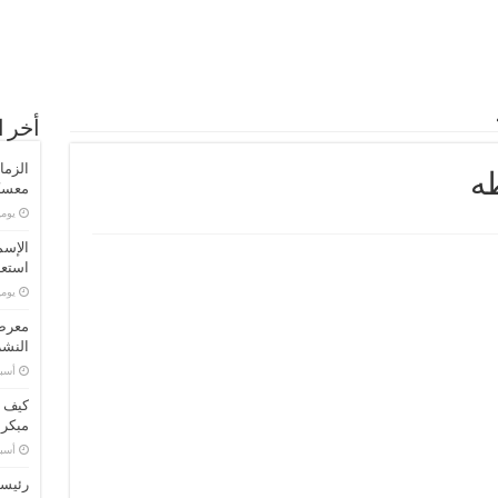
أخر ا
الزما
ه
معسكر
‏يو
الإسم
استعد
‏يو
معرض 
النشر
‏أس
كيف ت
مبكر
‏أس
رئيسا