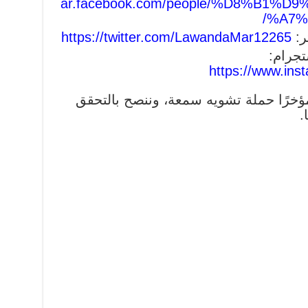
ar.facebook.com/people/%D8%B1%
%A7%D
ر:
https://twitter.com/LawandaMar12265
جرام:
https://www.ins
خرًا حملة تشويه سمعة، وننصح بالتحقق
.