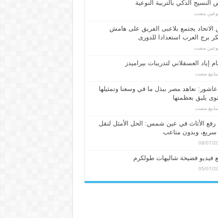
النسيج الذكي بالتربية النوعية
بوعين مضت
الاتحاد يجتمع بلاعبى الفريق على هامش
 برج العرب استعدادا للدورى
بوعين مضت
م إياد العسقلاني لتدريبات بيراميدز
عاشور: نعاهد مصر ببذل ما في وسعنا وتمثيلها
ى يليق بعظمتها
فع الأثاث في عين شمس: الحل الأمثل لنقل
سريع، وبدون متاعب
08/07/2
 فيديو فضيحة شاليهات طولكرم
05/07/2