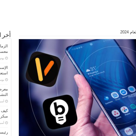
2024
أخر ا
الزما
معسكر
‏يو
الإسم
استعد
‏يو
معرض 
النشر
‏أس
كيف ت
مبكر
‏أس
رئيسا