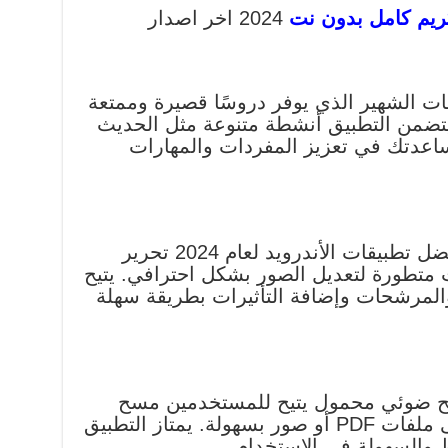
كريم كامل بدون نت
2024 اخر اصدار
م اللغات الشهير الذي يوفر دروسًا قصيرة وممتعة
لغة مختلفة. يتضمن التطبيق أنشطة متنوعة مثل الحديث
مساعدتك في تعزيز المفردات والمهارات
Adobe Lightroom هو احد أفضل تطبيقات الأندرويد لعام 2024 تحرير
ت متطورة لتعديل الصور بشكل احترافي. يتيح
والمرشحات وإضافة التأثيرات بطريقة سهلة
 تطبيق مسح ضوئي محمول يتيح للمستخدمين مسح
المستندات والصور وتحويلها إلى ملفات PDF أو صور بسهولة. يمتاز التطبيق
ط والسهولة في الاستخدام.