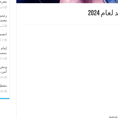
معرض 
‏أس
م 2024
رئيس 
معسكر
‏أس
انضما
إمام 
بمستو
ونش ر
آمن، 
026
مقطع
026