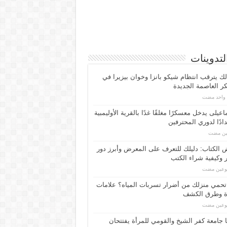
لتدوينات
لك يترقب انتظام شيكو بانزا وخوان بيزيرا في
 العاصمة الجديدة
م واحد مضت
اعیلی یدخل معسكرًا مغلقًا غدًا بالقرية الأوليمبية
ادًا لدوري المحترفين
مين مضت
الكتاب: دليلك للتعرف على المعرض وأبرز دور
 وكيفية شراء الكتب
بوعين مضت
حمي منزلك من أضرار تسربات المياه؟ علامات
ة وطرق الكشف
بوعين مضت
 جامعة كفر الشيخ والقومي للمرأة يفتتحان