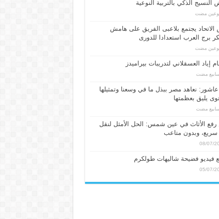
النسيج الذكي بالتربية النوعية
بوعين مضت
الاتحاد يجتمع بلاعبى الفريق على هامش
 برج العرب استعدادا للدورى
بوعين مضت
م إياد العسقلاني لتدريبات بيراميدز
عاشور: نعاهد مصر ببذل ما في وسعنا وتمثيلها
ى يليق بعظمتها
فع الأثاث في عين شمس: الحل الأمثل لنقل
سريع، وبدون متاعب
08/07/2
 فيديو فضيحة شاليهات طولكرم
05/07/2