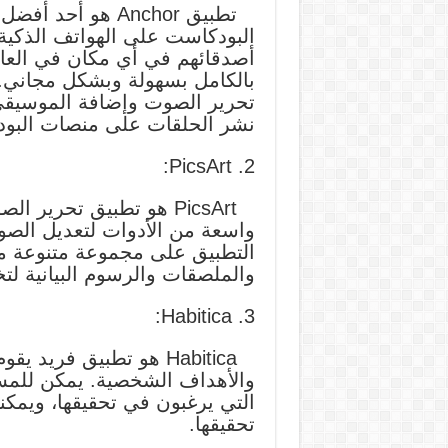
البودكاست على الهواتف الذكي
أصدقائهم في أي مكان في العال
بالكامل بسهولة وبشكل مجاني. ب
تحرير الصوت وإضافة الموسيقى و
نشر الحلقات على منصات البود
2. PicsArt:
PicsArt هو تطبيق تحرير
واسعة من الأدوات لتعديل الصو
التطبيق على مجموعة متنوعة من
والملصقات والرسوم البيانية ل
3. Habitica:
Habitica هو تطبيق فريد
والأهداف الشخصية. يمكن للمست
التي يرغبون في تحقيقها، ويمكن
تحقيقها.