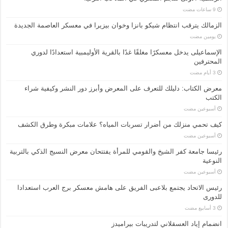
الزمالك يترقب انتظام شيكو بانزا وخوان بيزيرا في معسكر العاصمة الجديدة
‏يومين مضت
الإسماعیلی یدخل معسكرًا مغلقًا غدًا بالقرية الأوليمبية استعدادًا لدوري
المحترفين
معرض الكتاب: دليلك للتعرف على المعرض وأبرز دور النشر وكيفية شراء
الكتب
‏أسبوعين مضت
كيف تحمي منزلك من أضرار تسربات المياه؟ علامات مبكرة وطرق الكشف
‏أسبوعين مضت
رئيسا جامعة كفر الشيخ والقومي للمرأة يفتتحان معرض النسيج الذكي بالتربية
النوعية
‏أسبوعين مضت
رئيس الاتحاد يجتمع بلاعبى الفريق على هامش معسكر برج العرب استعدادا
للدورى
انضمام إياد العسقلاني لتدريبات بيراميدز