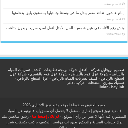
إمام عاشور: نعاهد مصر ببذل ما في وسعنا وتمثيلها بمستوى يليق بعظمتها
ونش رفع الأثاث في عين شمس: الحل الأمثل لنقل آمن، سريع، وبدون متاعب
08/07/2026
تصميم بروفايل شركة
-
أفضل شركة برمجة تطبيقات
-
كشف تسربات المياه
بالرياض
-
شركة عزل فوم بالرياض
-
شركة عزل فوم بالقصيم
-
شركة عزل
اسطح بالرياض
-
كشف تسربات المياه بالرياض
-
عزل اسطح بالرياض
-
تسليك مجاري
-
مضخات
-
تركيب فلتر
linktr
-
heylink
جميع الحقوق محفوظة لموقع مفيد نيوز الإخباري 2026
( مفيد نيوز ) موقع إخباري مستقل لا يتحمل أي مسؤولية قانونية عن المواد
المنشورة فيه لأنها لا تعبر عن رأي الموقع. -
للإعلان إضغط هنا
-
رشق متابعين تيك
توك
خدمات الصيانة والديكور
تجهيزات مواسير التكييف
تركيب تكييفات
شحن
فريون التكييف