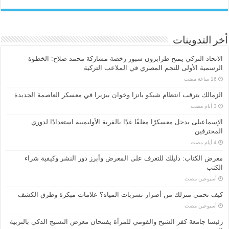
أخر التدوينات
الاتحاد التركي يمنح طرابزون سبور رخصة مشاركة محمد صلاح: الخطوة
الرسمية الأولى للنجم المصري في الملاعب التركية
الزمالك يترقب انتظام شيكو بانزا وخوان بيزيرا في معسكر العاصمة الجديدة
الإسماعیلی یدخل معسكرًا مغلقًا غدًا بالقرية الأوليمبية استعدادًا لدوري
المحترفين
معرض الكتاب: دليلك للتعرف على المعرض وأبرز دور النشر وكيفية شراء
الكتب
‏أسبوعين مضت
كيف تحمي منزلك من أضرار تسربات المياه؟ علامات مبكرة وطرق الكشف
‏أسبوعين مضت
رئيسا جامعة كفر الشيخ والقومي للمرأة يفتتحان معرض النسيج الذكي بالتربية