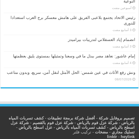
النوعية
‏أسبوعين مضت
رئيس الاتحاد يجتمع بلاعبى الفريق على هامش معسكر برج العرب استعدادا
للدورى
انضمام إياد العسقلاني لتدريبات بيراميدز
إمام عاشور: نعاهد مصر ببذل ما في وسعنا وتمثيلها بمستوى يليق بعظمتها
ونش رفع الأثاث في عين شمس: الحل الأمثل لنقل آمن، سريع، وبدون متاعب
08/07/2026
تصميم بروفايل شركة
-
أفضل شركة برمجة تطبيقات
-
كشف تسربات المياه
بالرياض
-
شركة عزل فوم بالرياض
-
شركة عزل فوم بالقصيم
-
شركة عزل
اسطح بالرياض
-
كشف تسربات المياه بالرياض
-
عزل اسطح بالرياض
-
تسليك مجاري
-
مضخات
-
تركيب فلتر
linktr
-
heylink