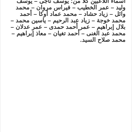
أسماء اللاعبين كلا من: يوسف ناجى – يوسف
وليد – عمر الخطيب – فيراس مروان – محمد
وائل – زياد حشاد – محمد عماد أوكا – أحمد
محمد خوجة – زياد عبد الرحيم – ياسين محمد –
بلال إبراهيم – عمر أحمد حمدى – عمر عدلان –
محمد عبد الغنى – أحمد تغيان – معاذ إبراهيم –
محمد صلاح السيد.