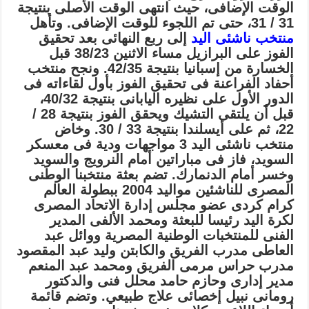
الوقت الإضافى، حيث انتهى الوقت الأصلى بنتيجة
31 / 31، حتى تم اللجوء للوقت الإضافى.
وتأهل
منتخب ناشئى اليد
إلى ربع النهائى بعد تحقيق
الفوز على البرازيل مساء الاثنين 38/23 قبل
الخسارة من إسبانيا بنتيجة 42/35.
ونجح منتخب
أحفاد الفراعنة فى تحقيق الفوز بأول لقاءاته فى
الدور الأول على نظيره اليابانى بنتيجة 40/32،
قبل أن يلتقى التشيك ويحقق الفوز بنتيجة 28 /
22، ثم على أيسلندا بنتيجة 33 / 30.
وخاض
منتخب ناشئى اليد 3 مواجهات ودية فى معسكر
السويد، فاز فى مباراتين أمام النرويج والسويد
وخسر أمام الدنمارك.
تضم بعثة منتخبنا الوطنى
المصرى للناشئين مواليد 2004 ببطولة العالم
كرام كردى عضو مجلس إدارة الاتحاد المصرى
لكرة اليد رئيسا للبعثة ومحمد الألفى المدير
الفنى للمنتخبات الوطنية المصرية ووائل عبد
العاطى مدرب الفريق والكابتن وليد عبد المقصود
مدرب حراس مرمى الفريق ومحمد عبد المنعم
مدير إدارى وحازم حامد محلل فنى والدكتور
رومانى نبيل إخصائى علاج طبيعي.
وتضم قائمة