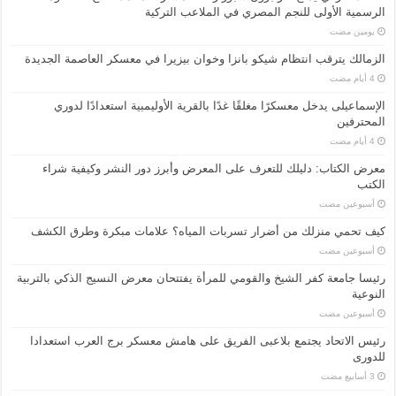
الرسمية الأولى للنجم المصري في الملاعب التركية
‏يومين مضت
الزمالك يترقب انتظام شيكو بانزا وخوان بيزيرا في معسكر العاصمة الجديدة
الإسماعیلی یدخل معسكرًا مغلقًا غدًا بالقرية الأوليمبية استعدادًا لدوري
المحترفين
معرض الكتاب: دليلك للتعرف على المعرض وأبرز دور النشر وكيفية شراء
الكتب
‏أسبوعين مضت
كيف تحمي منزلك من أضرار تسربات المياه؟ علامات مبكرة وطرق الكشف
‏أسبوعين مضت
رئيسا جامعة كفر الشيخ والقومي للمرأة يفتتحان معرض النسيج الذكي بالتربية
النوعية
‏أسبوعين مضت
رئيس الاتحاد يجتمع بلاعبى الفريق على هامش معسكر برج العرب استعدادا
للدورى