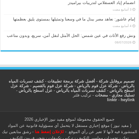
انضمام إياد العسقلاني لتدريبات بيراميدز
إمام عاشور: نعاهد مصر ببذل ما في وسعنا وتمثيلها بمستوى يليق بعظمتها
ونش رفع الأثاث في عين شمس: الحل الأمثل لنقل آمن، سريع، وبدون متاعب
08/07/2026
تصميم بروفايل شركة
-
أفضل شركة برمجة تطبيقات
-
كشف تسربات المياه
بالرياض
-
شركة عزل فوم بالرياض
-
شركة عزل فوم بالقصيم
-
شركة عزل
اسطح بالرياض
-
كشف تسربات المياه بالرياض
-
عزل اسطح بالرياض
-
تسليك مجاري
-
مضخات
-
تركيب فلتر
linktr
-
heylink
جميع الحقوق محفوظة لموقع مفيد نيوز الإخباري 2026
( مفيد نيوز ) موقع إخباري مستقل لا يتحمل أي مسؤولية قانونية عن المواد
المنشورة فيه لأنها لا تعبر عن رأي الموقع. -
للإعلان إضغط هنا
-
رشق متابعين تيك
توك
-
تجهيزات مواسير التكييف
-
تركيب تكييفات
-
شحن فريون التكييف