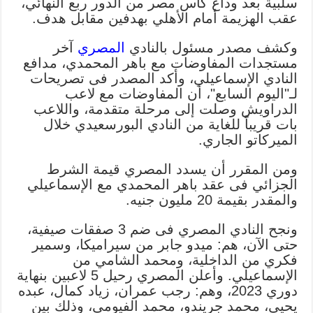
سلبية بعد وداع كأس مصر من الدور ربع النهائي،
عقب الهزيمة أمام الأهلي بهدفين مقابل هدف.
وكشف مصدر مسئول بالنادي
المصري
آخر
مستجدات المفاوضات مع باهر المحمدي، مدافع
النادي الإسماعيلي، وأكد المصدر فى تصريحات
لـ"اليوم السابع"، أن المفاوضات مع لاعب
الدراويش وصلت إلى مرحلة متقدمة، واللاعب
بات قريباً للغاية من النادي البورسعيدي خلال
الميركاتو الجاري.
ومن المقرر أن يسدد المصري قيمة الشرط
الجزائي فى عقد باهر المحمدي مع الإسماعيلي
والمقدر بقيمة 20 مليون جنيه.
ونجح النادي المصري فى ضم 3 صفقات صيفية،
حتى الآن، هم: ميدو جابر من سيراميكا، وسمير
فكري من الداخلية، ومحمد الشامي من
الإسماعيلي. وأعلن المصري رحيل 5 لاعبين بنهاية
دوري 2023، وهم: رجب عمران، زياد كمال، عبده
يحيى، محمد جريندو، محمد الفيومي، وذلك بين