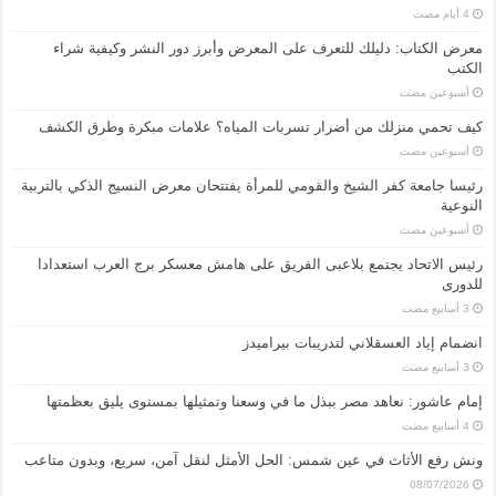
معرض الكتاب: دليلك للتعرف على المعرض وأبرز دور النشر وكيفية شراء
الكتب
‏أسبوعين مضت
كيف تحمي منزلك من أضرار تسربات المياه؟ علامات مبكرة وطرق الكشف
‏أسبوعين مضت
رئيسا جامعة كفر الشيخ والقومي للمرأة يفتتحان معرض النسيج الذكي بالتربية
النوعية
‏أسبوعين مضت
رئيس الاتحاد يجتمع بلاعبى الفريق على هامش معسكر برج العرب استعدادا
للدورى
انضمام إياد العسقلاني لتدريبات بيراميدز
إمام عاشور: نعاهد مصر ببذل ما في وسعنا وتمثيلها بمستوى يليق بعظمتها
ونش رفع الأثاث في عين شمس: الحل الأمثل لنقل آمن، سريع، وبدون متاعب
08/07/2026