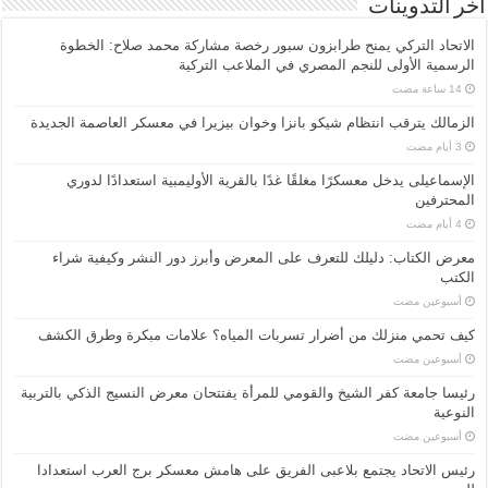
أخر التدوينات
الاتحاد التركي يمنح طرابزون سبور رخصة مشاركة محمد صلاح: الخطوة
الرسمية الأولى للنجم المصري في الملاعب التركية
الزمالك يترقب انتظام شيكو بانزا وخوان بيزيرا في معسكر العاصمة الجديدة
الإسماعیلی یدخل معسكرًا مغلقًا غدًا بالقرية الأوليمبية استعدادًا لدوري
المحترفين
معرض الكتاب: دليلك للتعرف على المعرض وأبرز دور النشر وكيفية شراء
الكتب
‏أسبوعين مضت
كيف تحمي منزلك من أضرار تسربات المياه؟ علامات مبكرة وطرق الكشف
‏أسبوعين مضت
رئيسا جامعة كفر الشيخ والقومي للمرأة يفتتحان معرض النسيج الذكي بالتربية
النوعية
‏أسبوعين مضت
رئيس الاتحاد يجتمع بلاعبى الفريق على هامش معسكر برج العرب استعدادا