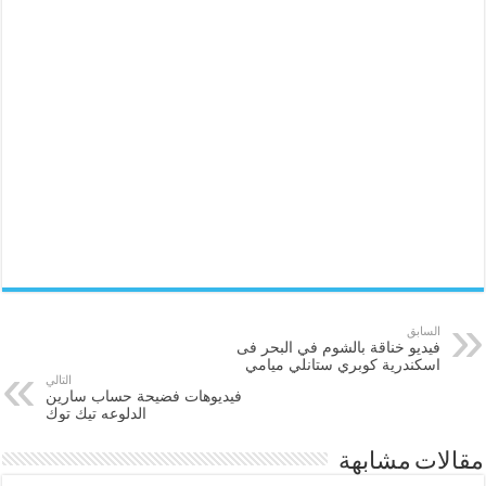
السابق
فيديو خناقة بالشوم في البحر فى
اسكندرية كوبري ستانلي ميامي
التالي
فيديوهات فضيحة حساب سارين
الدلوعه تيك توك
مقالات مشابهة