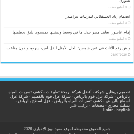
للدورى
انضمام إياد العسقلاني لتدريبات بيراميدز
إمام عاشور: نعاهد مصر ببذل ما في وسعنا وتمثيلها بمستوى يليق بعظمتها
ونش رفع الأثاث في عين شمس: الحل الأمثل لنقل آمن، سريع، وبدون متاعب
08/07/2026
تصميم بروفايل شركة
-
أفضل شركة برمجة تطبيقات
-
كشف تسربات المياه
بالرياض
-
شركة عزل فوم بالرياض
-
شركة عزل فوم بالقصيم
-
شركة عزل
اسطح بالرياض
-
كشف تسربات المياه بالرياض
-
عزل اسطح بالرياض
-
تسليك مجاري
-
مضخات
-
تركيب فلتر
linktr
-
heylink
جميع الحقوق محفوظة لموقع مفيد نيوز الإخباري 2026