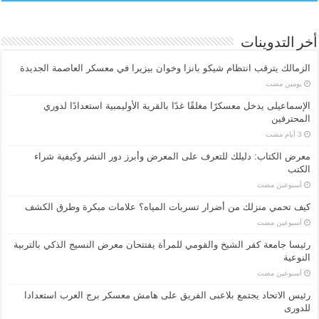
أخر التدوينات
الزمالك يترقب انتظام شيكو بانزا وخوان بيزيرا في معسكر العاصمة الجديدة
‏يومين مضت
الإسماعیلی یدخل معسكرًا مغلقًا غدًا بالقرية الأوليمبية استعدادًا لدوري
المحترفين
معرض الكتاب: دليلك للتعرف على المعرض وأبرز دور النشر وكيفية شراء
الكتب
‏أسبوعين مضت
كيف تحمي منزلك من أضرار تسربات المياه؟ علامات مبكرة وطرق الكشف
‏أسبوعين مضت
رئيسا جامعة كفر الشيخ والقومي للمرأة يفتتحان معرض النسيج الذكي بالتربية
النوعية
‏أسبوعين مضت
رئيس الاتحاد يجتمع بلاعبى الفريق على هامش معسكر برج العرب استعدادا
للدورى