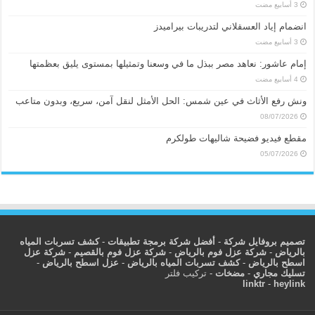
انضمام إياد العسقلاني لتدريبات بيراميدز
إمام عاشور: نعاهد مصر ببذل ما في وسعنا وتمثيلها بمستوى يليق بعظمتها
ونش رفع الأثاث في عين شمس: الحل الأمثل لنقل آمن، سريع، وبدون متاعب
08/07/2026
مقطع فيديو فضيحة شاليهات طولكرم
05/07/2026
تصميم بروفايل شركة
-
أفضل شركة برمجة تطبيقات
-
كشف تسربات المياه
بالرياض
-
شركة عزل فوم بالرياض
-
شركة عزل فوم بالقصيم
-
شركة عزل
اسطح بالرياض
-
كشف تسربات المياه بالرياض
-
عزل اسطح بالرياض
-
تسليك مجاري
-
مضخات
-
تركيب فلتر
linktr
-
heylink