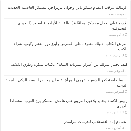
الزمالك يترقب انتظام شيكو بانزا وخوان بيزيرا في معسكر العاصمة الجديدة
‏يومين مضت
الإسماعیلی یدخل معسكرًا مغلقًا غدًا بالقرية الأوليمبية استعدادًا لدوري
المحترفين
معرض الكتاب: دليلك للتعرف على المعرض وأبرز دور النشر وكيفية شراء
الكتب
‏أسبوعين مضت
كيف تحمي منزلك من أضرار تسربات المياه؟ علامات مبكرة وطرق الكشف
‏أسبوعين مضت
رئيسا جامعة كفر الشيخ والقومي للمرأة يفتتحان معرض النسيج الذكي بالتربية
النوعية
‏أسبوعين مضت
رئيس الاتحاد يجتمع بلاعبى الفريق على هامش معسكر برج العرب استعدادا
للدورى
انضمام إياد العسقلاني لتدريبات بيراميدز