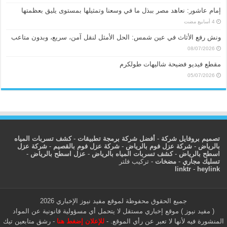
إمام عاشور: نعاهد مصر ببذل ما في وسعنا وتمثيلها بمستوى يليق بعظمتها
ونش رفع الأثاث في عين شمس: الحل الأمثل لنقل آمن، سريع، وبدون متاعب
08/07/2026
مقطع فيديو فضيحة شاليهات طولكرم
05/07/2026
تصميم بروفايل شركة
-
أفضل شركة برمجة تطبيقات
-
كشف تسربات المياه
بالرياض
-
شركة عزل فوم بالرياض
-
شركة عزل فوم بالقصيم
-
شركة عزل
اسطح بالرياض
-
كشف تسربات المياه بالرياض
-
عزل اسطح بالرياض
-
تسليك مجاري
-
مضخات
-
تركيب فلتر
linktr
-
heylink
جميع الحقوق محفوظة لموقع مفيد نيوز الإخباري 2026
( مفيد نيوز ) موقع إخباري مستقل لا يتحمل أي مسؤولية قانونية عن المواد
المنشورة فيه لأنها لا تعبر عن رأي الموقع. -
للإعلان إضغط هنا
-
رشق متابعين تيك