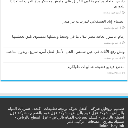
رئيس الاتحاد يجتمع بلاعبى الفريق على هامش معسكر برج العرب استعدادا
للدورى
‏أسبوعين مضت
انضمام إياد العسقلاني لتدريبات بيراميدز
إمام عاشور: نعاهد مصر ببذل ما في وسعنا وتمثيلها بمستوى يليق بعظمتها
ونش رفع الأثاث في عين شمس: الحل الأمثل لنقل آمن، سريع، وبدون متاعب
مقطع فيديو فضيحة شاليهات طولكرم
05/07/2026
تصميم بروفايل شركة
-
أفضل شركة برمجة تطبيقات
-
كشف تسربات المياه
بالرياض
-
شركة عزل فوم بالرياض
-
شركة عزل فوم بالقصيم
-
شركة عزل
اسطح بالرياض
-
كشف تسربات المياه بالرياض
-
عزل اسطح بالرياض
-
تسليك مجاري
-
مضخات
-
تركيب فلتر
linktr
-
heylink