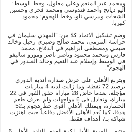
ومحمد عبد المنعم وعلي معلول، وخط الوسط:
أليو ديانج وأحمد قندوسي ومحمد فخري وحسين
الشحات وبيرسي تاو، وخط الهجوم: محمود
كهربا.
وضم تشكيل الاتحاد كلا من: "المهدي سليمان في
حراسة المرمى، محمد صالح وصبري رحيل وخالد
صبحي ومصطفى ابراهيم في الدفاع، محمد
فارس ومحمد محمود وناصر ناصر ومورو ساليفو
في الوسط وإسلام عبد النعيم وخالد الغندور في
الهجوم".
ويتربع الأهلى على عرش صدارة أندية الدوري
برصيد 72 نقطة، وما زالت لديه 4 مباريات
مؤجلة، بعدما خاض 28 مباراة حقق الفوز فى 22
مباراة، وتعادل فى 6 مواجهات ولم يعرف طعم
الخسارة، ويمتلك الأهلى أقوى خط هجوم بـ52
هدفا، كما يُعد الأهلى الأفضل دفاعياً حيث اهتزت
شباكه بـ7 أهداف فقط.
وتتبقى للفريق الأول لكرة القدم بالنادي الأهلي 6