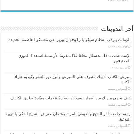
أخر التدوينات
الزمالك يترقب انتظام شيكو بانزا وخوان بيزيرا في معسكر العاصمة الجديدة
‏يوم واحد مضت
الإسماعیلی یدخل معسكرًا مغلقًا غدًا بالقرية الأوليمبية استعدادًا لدوري
المحترفين
‏يومين مضت
معرض الكتاب: دليلك للتعرف على المعرض وأبرز دور النشر وكيفية شراء
الكتب
‏أسبوعين مضت
كيف تحمي منزلك من أضرار تسربات المياه؟ علامات مبكرة وطرق الكشف
‏أسبوعين مضت
رئيسا جامعة كفر الشيخ والقومي للمرأة يفتتحان معرض النسيج الذكي بالتربية
النوعية
‏أسبوعين مضت