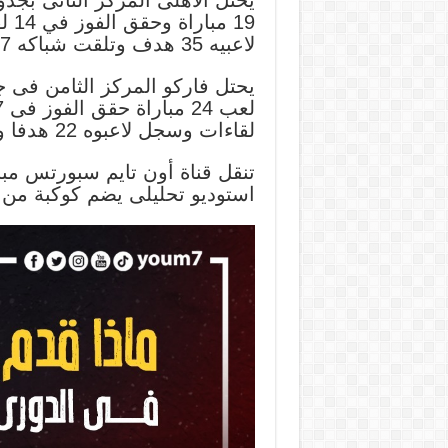
لاعبيه 35 هدف وتلقت شباكه 7 أهداف ومازال لديه 4 مباريات مؤجلة.
لقاءات وسجل لاعبوه 22 هدفا وتلقت شباكه 20 هدفا.
تنقل قناة أون تايم سبورتس مب
استوديو تحليلى يضم كوكبة من 