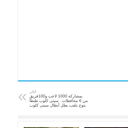
التالي
بمشاركة 1000 لاعب و100فريق
من 6 محافظات.. سيتى كلوب طنطا
يتوج بلقب بطل أبطال سيتى كلوب