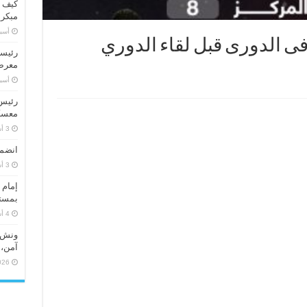
كيف ت
مبكر
‏أس
 فى الدورى قبل لقاء الدوري
رئيسا
معرض 
‏أس
رئيس 
معسكر
انضما
إمام 
بمستو
ونش ر
آمن، 
026