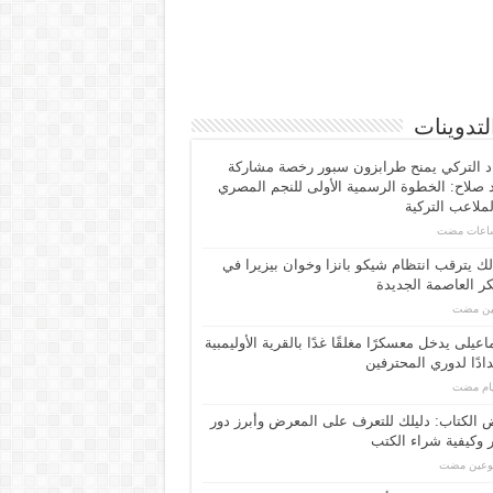
لتدوينات
اد التركي يمنح طرابزون سبور رخصة مشاركة
صلاح: الخطوة الرسمية الأولى للنجم المصري
ملاعب التركية
لك يترقب انتظام شيكو بانزا وخوان بيزيرا في
 العاصمة الجديدة
مين مضت
اعیلی یدخل معسكرًا مغلقًا غدًا بالقرية الأوليمبية
ادًا لدوري المحترفين
الكتاب: دليلك للتعرف على المعرض وأبرز دور
 وكيفية شراء الكتب
بوعين مضت