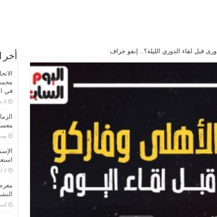
ورى قبل لقاء الدوري الليلة؟.. إنفو جراف
أخر ا
الاتح
محمد 
في ال
الزما
معسكر
‏يو
الإسم
استعد
معرض 
النشر
‏أس