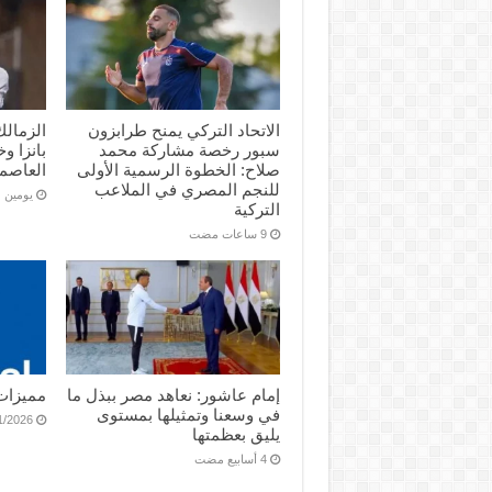
الاتحاد التركي يمنح طرابزون
الزمالك
سبور رخصة مشاركة محمد
بانزا و
صلاح: الخطوة الرسمية الأولى
العاصمة
للنجم المصري في الملاعب
‏يومين
التركية
إمام عاشور: نعاهد مصر ببذل ما
مميزات
في وسعنا وتمثيلها بمستوى
1/2026
يليق بعظمتها