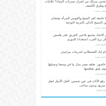
حمي منزلك من أضرار تسربات المياه؟ علامات
ة وطرق الكشف
بوعين مضت
 جامعة كفر الشيخ والقومي للمرأة يفتتحان
النسيج الذكي بالتربية النوعية
بوعين مضت
الاتحاد يجتمع بلاعبى الفريق على هامش
 برج العرب استعدادا للدورى
م إياد العسقلاني لتدريبات بيراميدز
عاشور: نعاهد مصر ببذل ما في وسعنا وتمثيلها
ى يليق بعظمتها
فع الأثاث في عين شمس: الحل الأمثل لنقل
سريع، وبدون متاعب
08/07/2