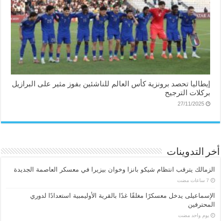
إيطاليا تحصد برونزية كأس العالم للناشئين بفوز مثير على البرازيل
بركلات الترجيح
27/11/2025
أخر التدوينات
الزمالك يترقب انتظام شيكو بانزا وخوان بيزيرا في معسكر العاصمة الجديدة
الإسماعیلی یدخل معسكرًا مغلقًا غدًا بالقرية الأوليمبية استعدادًا لدوري
المحترفين
‏يوم واحد مضت