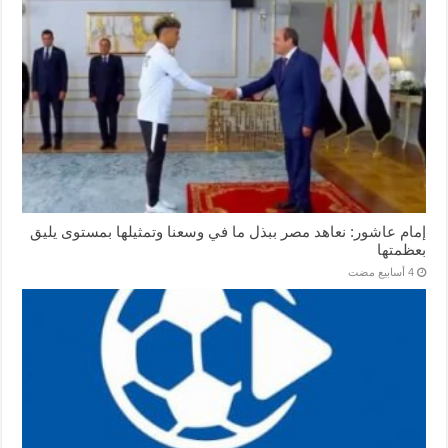
إمام عاشور: نعاهد مصر ببذل ما في وسعنا وتمثيلها بمستوى يليق
بعظمتها