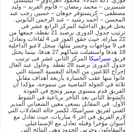
فوزي. دكة البدلاء: محمود الغرباوي – كيليتشي
شيميزين – محمد رمضان – فانوم ألفريد – وليد
مصطفى – كريستوفر جوهان – حسين رجب عبد
المحسن – أحمد رشيد – عبد الرحمن البانوبي.
يحتل فريق الداخلية المركز الرابع عشر فى
ترتيب جدول الدورى برصيد 21 نقطة، جمعها من
22 مباراة، حيث حقق الفوز فى 4 لقاءات وتعادل
فى 9 مواجهات وخسر مثلها، سجل لاعبو الداخلية
18 هدفا واستقبلت شباكهم 27 هدفا، بينما يحتل
فريق
سيراميكا
المركز الثاني عشر فى ترتيب
جدول الدورى برصيد 28 نقطة. وحاول عبد العال
إخراج اللاعبين من الحالة النفسية السيئة التي
عانوا منها عقب الخسارة بأربعة أهداف مقابل
ثلاثة في الجولة الماضية من سموحة، مؤكدا أن
الفريق قدم مستوى مميز ونجح في العودة
بالشوط الثاني بعد التأخر برباعية في الشوط
الأول. في المقابل يسعى معين الشعباني المدير
الفني لفريق سيراميكا، لكسر حالة التعادلات التي
لازم الفريق في أخر 4 مباريات، حيث تعادل مع
أسوان مؤخرا وقبله تعادل مع الإسماعيلي
والمقاولون وحرس الحدود وهي النتائج التي