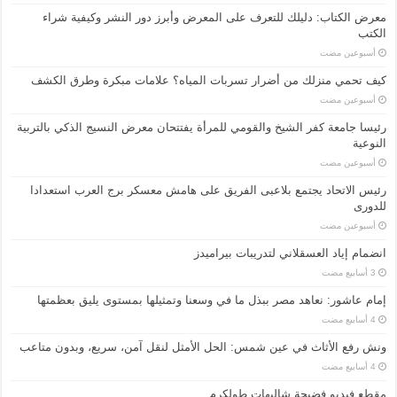
معرض الكتاب: دليلك للتعرف على المعرض وأبرز دور النشر وكيفية شراء
الكتب
‏أسبوعين مضت
كيف تحمي منزلك من أضرار تسربات المياه؟ علامات مبكرة وطرق الكشف
‏أسبوعين مضت
رئيسا جامعة كفر الشيخ والقومي للمرأة يفتتحان معرض النسيج الذكي بالتربية
النوعية
‏أسبوعين مضت
رئيس الاتحاد يجتمع بلاعبى الفريق على هامش معسكر برج العرب استعدادا
للدورى
‏أسبوعين مضت
انضمام إياد العسقلاني لتدريبات بيراميدز
إمام عاشور: نعاهد مصر ببذل ما في وسعنا وتمثيلها بمستوى يليق بعظمتها
ونش رفع الأثاث في عين شمس: الحل الأمثل لنقل آمن، سريع، وبدون متاعب
مقطع فيديو فضيحة شاليهات طولكرم