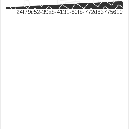
24f79c52-39a8-4131-89fb-772d63775619