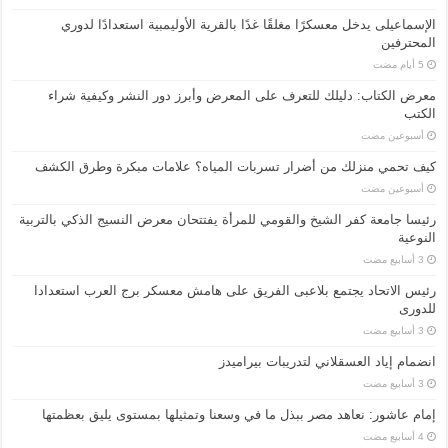
الإسماعیلی یدخل معسكرًا مغلقًا غدًا بالقرية الأوليمبية استعدادًا لدوري
المحترفين
معرض الكتاب: دليلك للتعرف على المعرض وأبرز دور النشر وكيفية شراء
الكتب
‏أسبوعين مضت
كيف تحمي منزلك من أضرار تسربات المياه؟ علامات مبكرة وطرق الكشف
‏أسبوعين مضت
رئيسا جامعة كفر الشيخ والقومي للمرأة يفتتحان معرض النسيج الذكي بالتربية
النوعية
رئيس الاتحاد يجتمع بلاعبى الفريق على هامش معسكر برج العرب استعدادا
للدورى
انضمام إياد العسقلاني لتدريبات بيراميدز
إمام عاشور: نعاهد مصر ببذل ما في وسعنا وتمثيلها بمستوى يليق بعظمتها