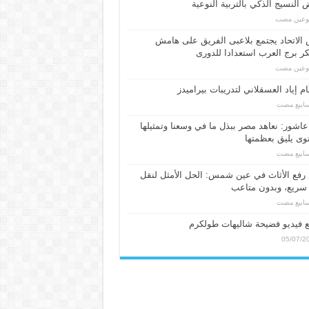
النسيج الذكي بالتربية النوعية
بوعين مضت
الاتحاد يجتمع بلاعبى الفريق على هامش
 برج العرب استعدادا للدورى
بوعين مضت
م إياد العسقلاني لتدريبات بيراميدز
عاشور: نعاهد مصر ببذل ما في وسعنا وتمثيلها
ى يليق بعظمتها
فع الأثاث في عين شمس: الحل الأمثل لنقل
سريع، وبدون متاعب
 فيديو فضيحة شاليهات طولكرم
05/07/2