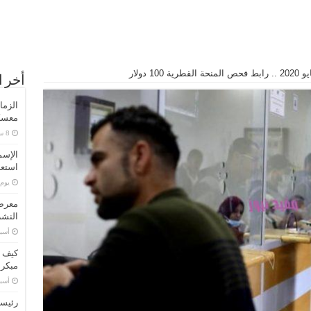
أخر ا
الزما
معسكر
الإسم
استعد
‏يو
معرض 
النشر
‏أس
كيف ت
مبكر
‏أس
رئيسا