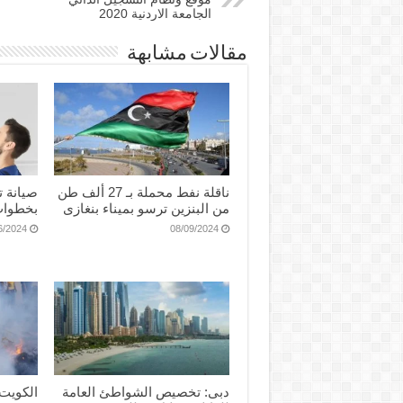
الجامعة الاردنية 2020
مقالات مشابهة
ناقلة نفط محملة بـ 27 ألف طن
صيانة ت
من البنزين ترسو بميناء بنغازى
بخطوات
6/2024
08/09/2024
دبى: تخصيص الشواطئ العامة
الكويت