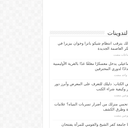
لتدوينات
لك يترقب انتظام شيكو بانزا وخوان بيزيرا في
 العاصمة الجديدة
اعیلی یدخل معسكرًا مغلقًا غدًا بالقرية الأوليمبية
ادًا لدوري المحترفين
م واحد مضت
الكتاب: دليلك للتعرف على المعرض وأبرز دور
 وكيفية شراء الكتب
بوعين مضت
حمي منزلك من أضرار تسربات المياه؟ علامات
ة وطرق الكشف
بوعين مضت
 جامعة كفر الشيخ والقومي للمرأة يفتتحان