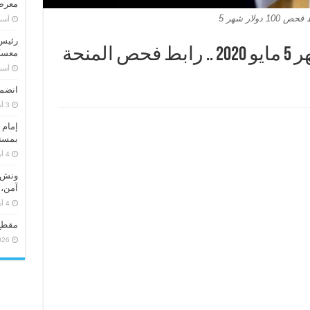
معرض 
 100 دولار شهر 5
‏أس
رئيس 
رابط فحص 100 دولار شهر 5 مايو 2020 .. رابط فحص المنحة
معسكر
‏أس
انضما
إمام 
بمستو
ونش ر
آمن، 
مقطع
026