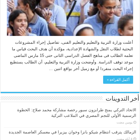
أعلنت وزارة التربية والتعليم والتعليم الفنى، تفاصيل إجراء المشروعات
البحثية لطلاب النقل والشهادة الإعدادية، مؤكدة أن هدف البحث قياس ما
تعلمه الطالب فى مناهج الفصل الدراسى الثانى حتى 15 مارس الماضى
موعد توقف الدراسة. وأوضحت وزارة التربية والتعليم، أن الطالب يستطيع
إجراء البحث منفردا أو مع زميل أخر بواقع اثنين …
أكمل القراءة »
أخر التدوينات
الاتحاد التركي يمنح طرابزون سبور رخصة مشاركة محمد صلاح: الخطوة
الرسمية الأولى للنجم المصري في الملاعب التركية
‏يومين مضت
الزمالك يترقب انتظام شيكو بانزا وخوان بيزيرا في معسكر العاصمة الجديدة