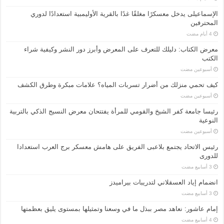
الإسماعیلی یدخل معسكرًا مغلقًا غدًا بالقرية الأوليمبية استعدادًا لدوري
المحترفين
معرض الكتاب: دليلك للتعرف على المعرض وأبرز دور النشر وكيفية شراء
الكتب
‏أسبوعين مضت
كيف تحمي منزلك من أضرار تسربات المياه؟ علامات مبكرة وطرق الكشف
‏أسبوعين مضت
رئيسا جامعة كفر الشيخ والقومي للمرأة يفتتحان معرض النسيج الذكي بالتربية
النوعية
‏أسبوعين مضت
رئيس الاتحاد يجتمع بلاعبى الفريق على هامش معسكر برج العرب استعدادا
للدورى
انضمام إياد العسقلاني لتدريبات بيراميدز
إمام عاشور: نعاهد مصر ببذل ما في وسعنا وتمثيلها بمستوى يليق بعظمتها