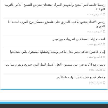
رئيسا جامعة كفر الشيخ والقومي للمرأة يفتتحان معرض النسيج الذكي بالتربية
النوعية
‏أسبوعين مضت
رئيس الاتحاد يجتمع بلاعبى الفريق على هامش معسكر برج العرب استعدادا
للدورى
‏أسبوعين مضت
انضمام إياد العسقلاني لتدريبات بيراميدز
إمام عاشور: نعاهد مصر ببذل ما في وسعنا وتمثيلها بمستوى يليق بعظمتها
ونش رفع الأثاث في عين شمس: الحل الأمثل لنقل آمن، سريع، وبدون متاعب
08/07/2026
مقطع فيديو فضيحة شاليهات طولكرم
05/07/2026