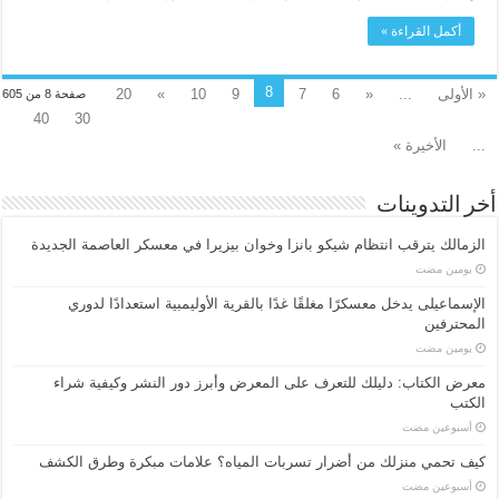
أكمل القراءة »
8
« الأولى
...
«
6
7
9
10
»
20
صفحة 8 من 605
40
30
...
الأخيرة »
أخر التدوينات
الزمالك يترقب انتظام شيكو بانزا وخوان بيزيرا في معسكر العاصمة الجديدة
‏يومين مضت
الإسماعیلی یدخل معسكرًا مغلقًا غدًا بالقرية الأوليمبية استعدادًا لدوري
المحترفين
‏يومين مضت
معرض الكتاب: دليلك للتعرف على المعرض وأبرز دور النشر وكيفية شراء
الكتب
‏أسبوعين مضت
كيف تحمي منزلك من أضرار تسربات المياه؟ علامات مبكرة وطرق الكشف
‏أسبوعين مضت