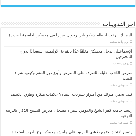
أخر التدوينات
الزمالك يترقب انتظام شيكو بانزا وخوان بيزيرا في معسكر العاصمة الجديدة
‏يوم واحد مضت
الإسماعیلی یدخل معسكرًا مغلقًا غدًا بالقرية الأوليمبية استعدادًا لدوري
المحترفين
‏يومين مضت
معرض الكتاب: دليلك للتعرف على المعرض وأبرز دور النشر وكيفية شراء
الكتب
‏أسبوعين مضت
كيف تحمي منزلك من أضرار تسربات المياه؟ علامات مبكرة وطرق الكشف
‏أسبوعين مضت
رئيسا جامعة كفر الشيخ والقومي للمرأة يفتتحان معرض النسيج الذكي بالتربية
النوعية
‏أسبوعين مضت
رئيس الاتحاد يجتمع بلاعبى الفريق على هامش معسكر برج العرب استعدادا