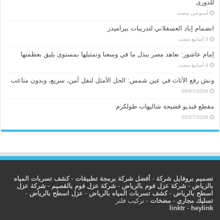
للدورى
‏أسبوعين مضت
انضمام إياد العسقلاني لتدريبات بيراميدز
إمام عاشور: نعاهد مصر ببذل ما في وسعنا وتمثيلها بمستوى يليق بعظمتها
ونش رفع الأثاث في عين شمس: الحل الأمثل لنقل آمن، سريع، وبدون متاعب
08/07/2026
مقطع فيديو فضيحة شاليهات طولكرم
05/07/2026
تصميم بروفايل شركة
-
أفضل شركة برمجة تطبيقات
-
كشف تسربات المياه
بالرياض
-
شركة عزل فوم بالرياض
-
شركة عزل فوم بالقصيم
-
شركة عزل
اسطح بالرياض
-
كشف تسربات المياه بالرياض
-
عزل اسطح بالرياض
-
تسليك مجاري
-
مضخات
-
تركيب فلتر
linktr
-
heylink