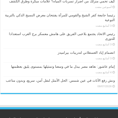
كيف تحمي منزلك من أضرار تسربات المياه؟ علامات مبكرة وطرق الكشف
‏أسبوعين مضت
رئيسا جامعة كفر الشيخ والقومي للمرأة يفتتحان معرض النسيج الذكي بالتربية
النوعية
رئيس الاتحاد يجتمع بلاعبى الفريق على هامش معسكر برج العرب استعدادا
للدورى
انضمام إياد العسقلاني لتدريبات بيراميدز
إمام عاشور: نعاهد مصر ببذل ما في وسعنا وتمثيلها بمستوى يليق بعظمتها
ونش رفع الأثاث في عين شمس: الحل الأمثل لنقل آمن، سريع، وبدون متاعب
08/07/2026