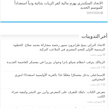
الاتحاد السكندري يهزم مالية كفر الزيات بثنائية ودياً استعداداً
للموسم الجديد
02/07/2026
أخر التدوينات
الاتحاد التركي يمنح طرابزون سبور رخصة مشاركة محمد صلاح: الخطوة
الرسمية الأولى للنجم المصري في الملاعب التركية
‏يومين مضت
الزمالك يترقب انتظام شيكو بانزا وخوان بيزيرا في معسكر العاصمة الجديدة
الإسماعیلی یدخل معسكرًا مغلقًا غدًا بالقرية الأوليمبية استعدادًا لدوري
المحترفين
معرض الكتاب: دليلك للتعرف على المعرض وأبرز دور النشر وكيفية شراء
الكتب
‏أسبوعين مضت