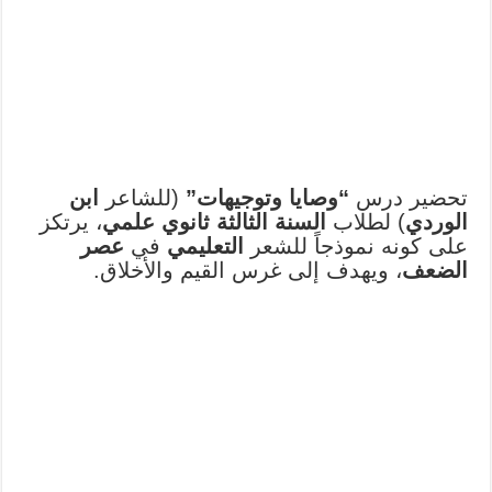
تحضير درس
“وصايا وتوجيهات”
(للشاعر
ابن
الوردي
) لطلاب
السنة الثالثة ثانوي علمي
، يرتكز
على كونه نموذجاً للشعر
التعليمي
في
عصر
الضعف
، ويهدف إلى غرس القيم والأخلاق.