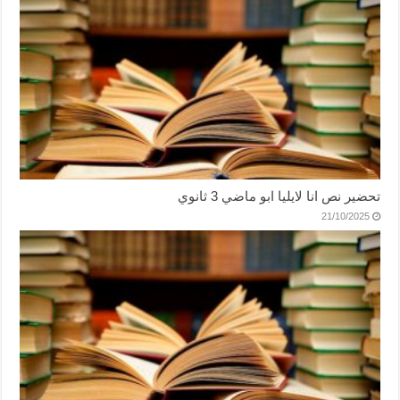
تحضير نص انا لايليا ابو ماضي 3 ثانوي
21/10/2025