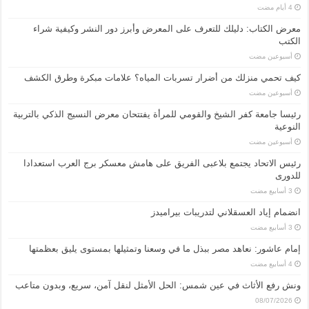
معرض الكتاب: دليلك للتعرف على المعرض وأبرز دور النشر وكيفية شراء
الكتب
‏أسبوعين مضت
كيف تحمي منزلك من أضرار تسربات المياه؟ علامات مبكرة وطرق الكشف
‏أسبوعين مضت
رئيسا جامعة كفر الشيخ والقومي للمرأة يفتتحان معرض النسيج الذكي بالتربية
النوعية
‏أسبوعين مضت
رئيس الاتحاد يجتمع بلاعبى الفريق على هامش معسكر برج العرب استعدادا
للدورى
انضمام إياد العسقلاني لتدريبات بيراميدز
إمام عاشور: نعاهد مصر ببذل ما في وسعنا وتمثيلها بمستوى يليق بعظمتها
ونش رفع الأثاث في عين شمس: الحل الأمثل لنقل آمن، سريع، وبدون متاعب
08/07/2026