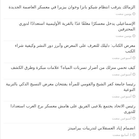
الزمالك يترقب انتظام شيكو بانزا وخوان بيزيرا في معسكر العاصمة الجديدة
‏يومين مضت
الإسماعیلی یدخل معسكرًا مغلقًا غدًا بالقرية الأوليمبية استعدادًا لدوري
المحترفين
‏يومين مضت
معرض الكتاب: دليلك للتعرف على المعرض وأبرز دور النشر وكيفية شراء
الكتب
‏أسبوعين مضت
كيف تحمي منزلك من أضرار تسربات المياه؟ علامات مبكرة وطرق الكشف
‏أسبوعين مضت
رئيسا جامعة كفر الشيخ والقومي للمرأة يفتتحان معرض النسيج الذكي بالتربية
النوعية
‏أسبوعين مضت
رئيس الاتحاد يجتمع بلاعبى الفريق على هامش معسكر برج العرب استعدادا
للدورى
‏أسبوعين مضت
انضمام إياد العسقلاني لتدريبات بيراميدز