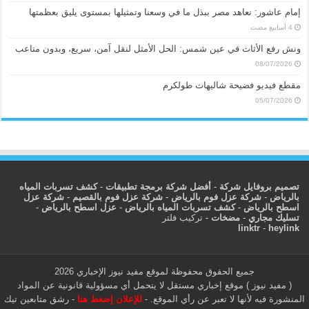
إمام عاشور: نعاهد مصر ببذل ما في وسعنا وتمثيلها بمستوى يليق بعظمتها
ونش رفع الأثاث في عين شمس: الحل الأمثل لنقل آمن، سريع، وبدون متاعب
08/07/2026
مقطع فيديو فضيحة شاليهات طولكرم
05/07/2026
تصميم بروفايل شركة
-
أفضل شركة برمجة تطبيقات
-
كشف تسربات المياه
بالرياض
-
شركة عزل فوم بالرياض
-
شركة عزل فوم بالقصيم
-
شركة عزل
اسطح بالرياض
-
كشف تسربات المياه بالرياض
-
عزل اسطح بالرياض
-
تسليك مجاري
-
مضخات
-
تركيب فلتر
linktr
-
heylink
جميع الحقوق محفوظة لموقع مفيد نيوز الإخباري 2026
( مفيد نيوز ) موقع إخباري مستقل لا يتحمل أي مسؤولية قانونية عن المواد
المنشورة فيه لأنها لا تعبر عن رأي الموقع. -
للإعلان إضغط هنا
-
رشق متابعين تيك