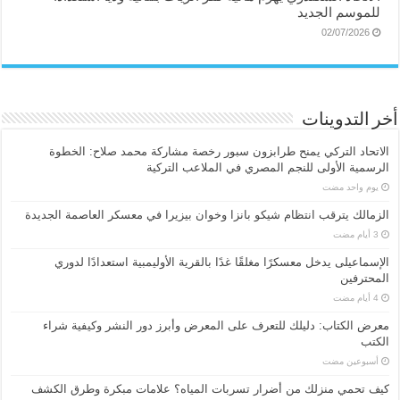
للموسم الجديد
02/07/2026
أخر التدوينات
الاتحاد التركي يمنح طرابزون سبور رخصة مشاركة محمد صلاح: الخطوة
الرسمية الأولى للنجم المصري في الملاعب التركية
‏يوم واحد مضت
الزمالك يترقب انتظام شيكو بانزا وخوان بيزيرا في معسكر العاصمة الجديدة
الإسماعیلی یدخل معسكرًا مغلقًا غدًا بالقرية الأوليمبية استعدادًا لدوري
المحترفين
معرض الكتاب: دليلك للتعرف على المعرض وأبرز دور النشر وكيفية شراء
الكتب
‏أسبوعين مضت
كيف تحمي منزلك من أضرار تسربات المياه؟ علامات مبكرة وطرق الكشف