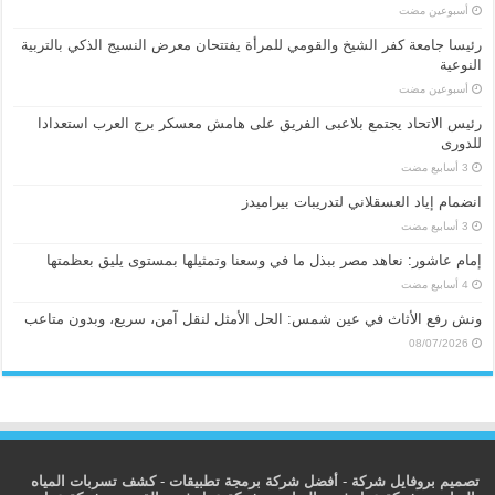
‏أسبوعين مضت
رئيسا جامعة كفر الشيخ والقومي للمرأة يفتتحان معرض النسيج الذكي بالتربية
النوعية
‏أسبوعين مضت
رئيس الاتحاد يجتمع بلاعبى الفريق على هامش معسكر برج العرب استعدادا
للدورى
انضمام إياد العسقلاني لتدريبات بيراميدز
إمام عاشور: نعاهد مصر ببذل ما في وسعنا وتمثيلها بمستوى يليق بعظمتها
ونش رفع الأثاث في عين شمس: الحل الأمثل لنقل آمن، سريع، وبدون متاعب
08/07/2026
تصميم بروفايل شركة
-
أفضل شركة برمجة تطبيقات
-
كشف تسربات المياه