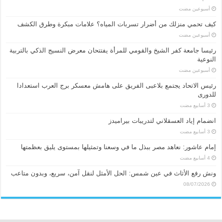
‏أسبوعين مضت
كيف تحمي منزلك من أضرار تسربات المياه؟ علامات مبكرة وطرق الكشف
‏أسبوعين مضت
رئيسا جامعة كفر الشيخ والقومي للمرأة يفتتحان معرض النسيج الذكي بالتربية
النوعية
‏أسبوعين مضت
رئيس الاتحاد يجتمع بلاعبى الفريق على هامش معسكر برج العرب استعدادا
للدورى
انضمام إياد العسقلاني لتدريبات بيراميدز
إمام عاشور: نعاهد مصر ببذل ما في وسعنا وتمثيلها بمستوى يليق بعظمتها
ونش رفع الأثاث في عين شمس: الحل الأمثل لنقل آمن، سريع، وبدون متاعب
08/07/2026