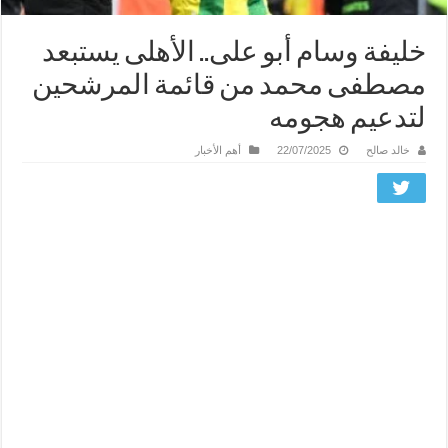
خليفة وسام أبو على.. الأهلى يستبعد
مصطفى محمد من قائمة المرشحين
لتدعيم هجومه
خالد صالح
22/07/2025
أهم الأخبار