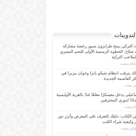
لتدوينات
اد التركي يمنح طرابزون سبور رخصة مشاركة
صلاح: الخطوة الرسمية الأولى للنجم المصري
ملاعب التركية
لك يترقب انتظام شيكو بانزا وخوان بيزيرا في
 العاصمة الجديدة
مين مضت
اعیلی یدخل معسكرًا مغلقًا غدًا بالقرية الأوليمبية
ادًا لدوري المحترفين
الكتاب: دليلك للتعرف على المعرض وأبرز دور
 وكيفية شراء الكتب
بوعين مضت