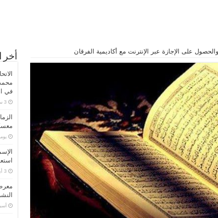
والحصول على الإجازة عبر الإنترنت مع أكاديمية الفرقان
أخر ا
الاتح
محمد 
في ال
الزما
معسكر
‏يو
الإسم
استعد
معرض 
النشر
‏أس