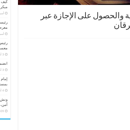
كيف ت
مبكر
‏أس
ة والحصول على الإجازة عبر
رئيسا
فرقان
معرض 
‏أس
رئيس 
معسكر
انضما
إمام 
بمستو
ونش ر
آمن، 
026