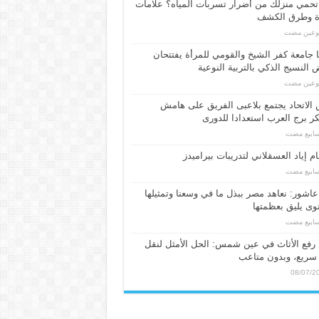
حمي منزلك من أضرار تسربات المياه؟ علامات
ة وطرق الكشف
بوعين مضت
 جامعة كفر الشيخ والقومي للمرأة يفتتحان
النسيج الذكي بالتربية النوعية
بوعين مضت
الاتحاد يجتمع بلاعبى الفريق على هامش
 برج العرب استعدادا للدورى
م إياد العسقلاني لتدريبات بيراميدز
عاشور: نعاهد مصر ببذل ما في وسعنا وتمثيلها
ى يليق بعظمتها
فع الأثاث في عين شمس: الحل الأمثل لنقل
سريع، وبدون متاعب
08/07/2