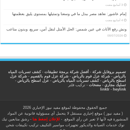
إمام عاشور: نعاهد مصر ببذل ما في وسعنا وتمثيلها بمستوى يليق بعظمتها
ونش رفع الأثاث في عين شمس: الحل الأمثل لنقل آمن، سريع، وبدون متاعب
08/07/2026
تصميم بروفايل شركة
-
أفضل شركة برمجة تطبيقات
-
كشف تسربات المياه
بالرياض
-
شركة عزل فوم بالرياض
-
شركة عزل فوم بالقصيم
-
شركة عزل
اسطح بالرياض
-
كشف تسربات المياه بالرياض
-
عزل اسطح بالرياض
-
تسليك مجاري
-
مضخات
-
تركيب فلتر
linktr
-
heylink
جميع الحقوق محفوظة لموقع مفيد نيوز الإخباري 2026
( مفيد نيوز ) موقع إخباري مستقل لا يتحمل أي مسؤولية قانونية عن المواد
المنشورة فيه لأنها لا تعبر عن رأي الموقع. -
للإعلان إضغط هنا
-
رشق متابعين تيك
توك
خدمات الصيانة والديكور
تجهيزات مواسير التكييف
تركيب تكييفات
شحن