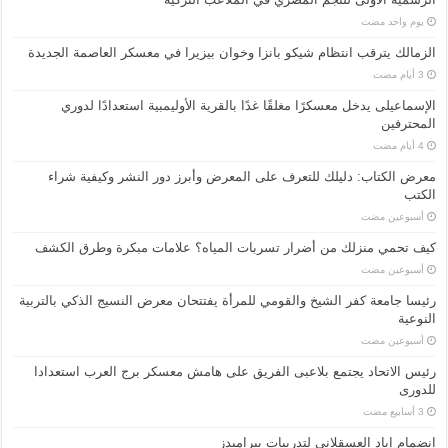
‏يوم واحد مضت
الزمالك يترقب انتظام شيكو بانزا وخوان بيزيرا في معسكر العاصمة الجديدة
الإسماعیلی یدخل معسكرًا مغلقًا غدًا بالقرية الأوليمبية استعدادًا لدوري
المحترفين
معرض الكتاب: دليلك للتعرف على المعرض وأبرز دور النشر وكيفية شراء
الكتب
‏أسبوعين مضت
كيف تحمي منزلك من أضرار تسربات المياه؟ علامات مبكرة وطرق الكشف
‏أسبوعين مضت
رئيسا جامعة كفر الشيخ والقومي للمرأة يفتتحان معرض النسيج الذكي بالتربية
النوعية
‏أسبوعين مضت
رئيس الاتحاد يجتمع بلاعبى الفريق على هامش معسكر برج العرب استعدادا
للدورى
انضمام إياد العسقلاني لتدريبات بيراميدز