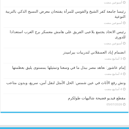
‏أسبوعين مضت
رئيسا جامعة كفر الشيخ والقومي للمرأة يفتتحان معرض النسيج الذكي بالتربية
النوعية
‏أسبوعين مضت
رئيس الاتحاد يجتمع بلاعبى الفريق على هامش معسكر برج العرب استعدادا
للدورى
‏أسبوعين مضت
انضمام إياد العسقلاني لتدريبات بيراميدز
إمام عاشور: نعاهد مصر ببذل ما في وسعنا وتمثيلها بمستوى يليق بعظمتها
ونش رفع الأثاث في عين شمس: الحل الأمثل لنقل آمن، سريع، وبدون متاعب
مقطع فيديو فضيحة شاليهات طولكرم
05/07/2026