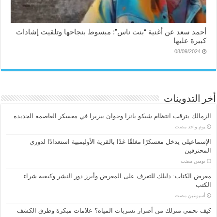
أحمد سعد عن أغنية “بنت ناس”: مبسوط بنجاحها وتلقيت إشادات
كبيرة عليها
08/09/2024
أخر التدوينات
الزمالك يترقب انتظام شيكو بانزا وخوان بيزيرا في معسكر العاصمة الجديدة
‏يوم واحد مضت
الإسماعیلی یدخل معسكرًا مغلقًا غدًا بالقرية الأوليمبية استعدادًا لدوري
المحترفين
‏يومين مضت
معرض الكتاب: دليلك للتعرف على المعرض وأبرز دور النشر وكيفية شراء
الكتب
‏أسبوعين مضت
كيف تحمي منزلك من أضرار تسربات المياه؟ علامات مبكرة وطرق الكشف