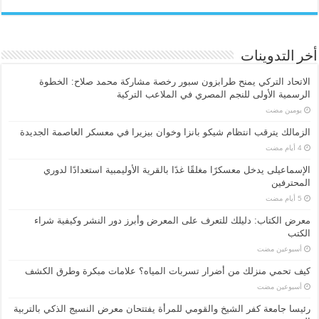
أخر التدوينات
الاتحاد التركي يمنح طرابزون سبور رخصة مشاركة محمد صلاح: الخطوة
الرسمية الأولى للنجم المصري في الملاعب التركية
‏يومين مضت
الزمالك يترقب انتظام شيكو بانزا وخوان بيزيرا في معسكر العاصمة الجديدة
الإسماعیلی یدخل معسكرًا مغلقًا غدًا بالقرية الأوليمبية استعدادًا لدوري
المحترفين
معرض الكتاب: دليلك للتعرف على المعرض وأبرز دور النشر وكيفية شراء
الكتب
‏أسبوعين مضت
كيف تحمي منزلك من أضرار تسربات المياه؟ علامات مبكرة وطرق الكشف
‏أسبوعين مضت
رئيسا جامعة كفر الشيخ والقومي للمرأة يفتتحان معرض النسيج الذكي بالتربية