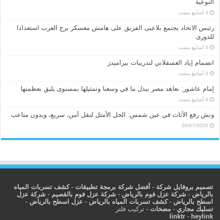
النوعية
رئيس الاتحاد يجتمع بلاعبى الفريق على هامش معسكر برج العرب استعدادا
للدورى
انضمام إياد العسقلاني لتدريبات بيراميدز
إمام عاشور: نعاهد مصر ببذل ما في وسعنا وتمثيلها بمستوى يليق بعظمتها
ونش رفع الأثاث في عين شمس: الحل الأمثل لنقل آمن، سريع، وبدون متاعب
08/07/2026
تصميم بروفايل شركة
-
أفضل شركة برمجة تطبيقات
-
كشف تسربات المياه
بالرياض
-
شركة عزل فوم بالرياض
-
شركة عزل فوم بالقصيم
-
شركة عزل
اسطح بالرياض
-
كشف تسربات المياه بالرياض
-
عزل اسطح بالرياض
-
تسليك مجاري
-
مضخات
-
تركيب فلتر
linktr
-
heylink