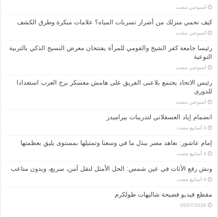
‏أسبوعين مضت
كيف تحمي منزلك من أضرار تسربات المياه؟ علامات مبكرة وطرق الكشف
‏أسبوعين مضت
رئيسا جامعة كفر الشيخ والقومي للمرأة يفتتحان معرض النسيج الذكي بالتربية
النوعية
‏أسبوعين مضت
رئيس الاتحاد يجتمع بلاعبى الفريق على هامش معسكر برج العرب استعدادا
للدورى
‏أسبوعين مضت
انضمام إياد العسقلاني لتدريبات بيراميدز
إمام عاشور: نعاهد مصر ببذل ما في وسعنا وتمثيلها بمستوى يليق بعظمتها
ونش رفع الأثاث في عين شمس: الحل الأمثل لنقل آمن، سريع، وبدون متاعب
مقطع فيديو فضيحة شاليهات طولكرم
05/07/2026