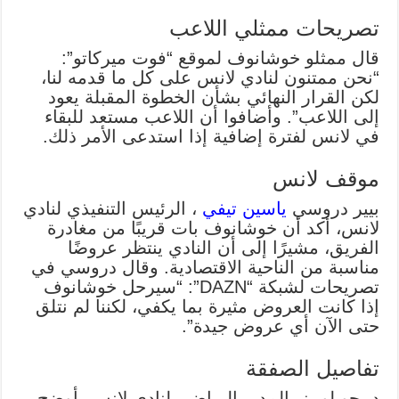
تصريحات ممثلي اللاعب
قال ممثلو خوشانوف لموقع “فوت ميركاتو”:
“نحن ممتنون لنادي لانس على كل ما قدمه لنا،
لكن القرار النهائي بشأن الخطوة المقبلة يعود
إلى اللاعب”. وأضافوا أن اللاعب مستعد للبقاء
في لانس لفترة إضافية إذا استدعى الأمر ذلك.
موقف لانس
بيير دروسي
ياسين تيفي
، الرئيس التنفيذي لنادي
لانس، أكد أن خوشانوف بات قريبًا من مغادرة
الفريق، مشيرًا إلى أن النادي ينتظر عروضًا
مناسبة من الناحية الاقتصادية. وقال دروسي في
تصريحات لشبكة “DAZN”: “سيرحل خوشانوف
إذا كانت العروض مثيرة بما يكفي، لكننا لم نتلق
حتى الآن أي عروض جيدة”.
تفاصيل الصفقة
دييجو لوبيز، المدير الرياضي لنادي لانس، أوضح