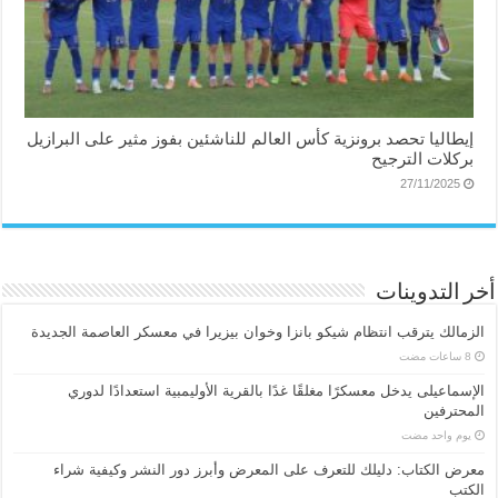
إيطاليا تحصد برونزية كأس العالم للناشئين بفوز مثير على البرازيل
بركلات الترجيح
27/11/2025
أخر التدوينات
الزمالك يترقب انتظام شيكو بانزا وخوان بيزيرا في معسكر العاصمة الجديدة
الإسماعیلی یدخل معسكرًا مغلقًا غدًا بالقرية الأوليمبية استعدادًا لدوري
المحترفين
‏يوم واحد مضت
معرض الكتاب: دليلك للتعرف على المعرض وأبرز دور النشر وكيفية شراء
الكتب