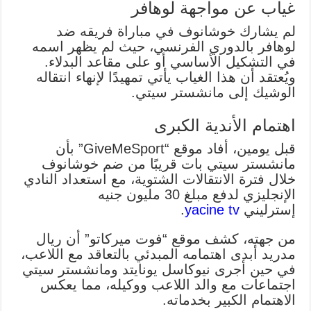
غياب عن مواجهة لوهافر
لم يشارك خوشانوف في مباراة فريقه ضد
لوهافر بالدوري الفرنسي، حيث لم يظهر اسمه
في التشكيل الأساسي أو على مقاعد البدلاء.
ويُعتقد أن هذا الغياب يأتي تمهيدًا لإنهاء انتقاله
الوشيك إلى مانشستر سيتي.
اهتمام الأندية الكبرى
قبل يومين، أفاد موقع “GiveMeSport” بأن
مانشستر سيتي بات قريبًا من ضم خوشانوف
خلال فترة الانتقالات الشتوية، مع استعداد النادي
الإنجليزي لدفع مبلغ 30 مليون جنيه
إسترليني
yacine tv
.
من جهته، كشف موقع “فوت ميركاتو” أن ريال
مدريد أبدى اهتمامه المبدئي بالتعاقد مع اللاعب،
في حين أجرى نيوكاسل يونايتد ومانشستر سيتي
اجتماعات مع والد اللاعب ووكيله، مما يعكس
الاهتمام الكبير بخدماته.