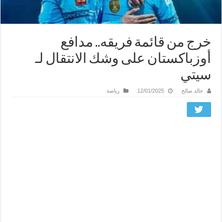
خرج من قائمة فريقه.. مدافع
أوزباكستان على وشك الانتقال لـ
سيتي
خالد صالح
12/01/2025
رياضة