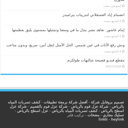
‏أسبوعين مضت
انضمام إياد العسقلاني لتدريبات بيراميدز
إمام عاشور: نعاهد مصر ببذل ما في وسعنا وتمثيلها بمستوى يليق بعظمتها
ونش رفع الأثاث في عين شمس: الحل الأمثل لنقل آمن، سريع، وبدون متاعب
مقطع فيديو فضيحة شاليهات طولكرم
05/07/2026
تصميم بروفايل شركة
-
أفضل شركة برمجة تطبيقات
-
كشف تسربات المياه
بالرياض
-
شركة عزل فوم بالرياض
-
شركة عزل فوم بالقصيم
-
شركة عزل
اسطح بالرياض
-
كشف تسربات المياه بالرياض
-
عزل اسطح بالرياض
-
تسليك مجاري
-
مضخات
-
تركيب فلتر
linktr
-
heylink