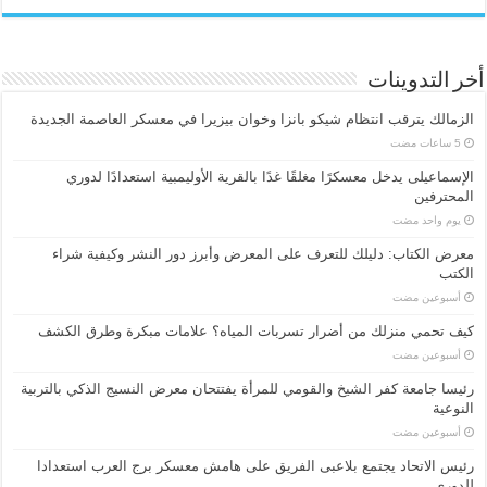
أخر التدوينات
الزمالك يترقب انتظام شيكو بانزا وخوان بيزيرا في معسكر العاصمة الجديدة
الإسماعیلی یدخل معسكرًا مغلقًا غدًا بالقرية الأوليمبية استعدادًا لدوري
المحترفين
‏يوم واحد مضت
معرض الكتاب: دليلك للتعرف على المعرض وأبرز دور النشر وكيفية شراء
الكتب
‏أسبوعين مضت
كيف تحمي منزلك من أضرار تسربات المياه؟ علامات مبكرة وطرق الكشف
‏أسبوعين مضت
رئيسا جامعة كفر الشيخ والقومي للمرأة يفتتحان معرض النسيج الذكي بالتربية
النوعية
‏أسبوعين مضت
رئيس الاتحاد يجتمع بلاعبى الفريق على هامش معسكر برج العرب استعدادا
للدورى