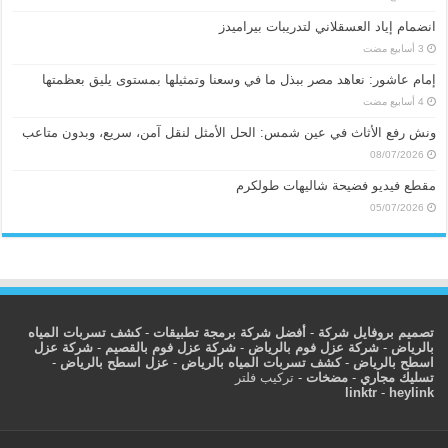
انضمام إياد العسقلاني لتدريبات بيراميدز
إمام عاشور: نعاهد مصر ببذل ما في وسعنا وتمثيلها بمستوى يليق بعظمتها
ونش رفع الأثاث في عين شمس: الحل الأمثل لنقل آمن، سريع، وبدون متاعب
08/07/2026
مقطع فيديو فضيحة شاليهات طولكرم
05/07/2026
تصميم بروفايل شركة
-
أفضل شركة برمجة تطبيقات
-
كشف تسربات المياه
بالرياض
-
شركة عزل فوم بالرياض
-
شركة عزل فوم بالقصيم
-
شركة عزل
اسطح بالرياض
-
كشف تسربات المياه بالرياض
-
عزل اسطح بالرياض
-
تسليك مجاري
-
مضخات
-
تركيب فلتر
linktr
-
heylink