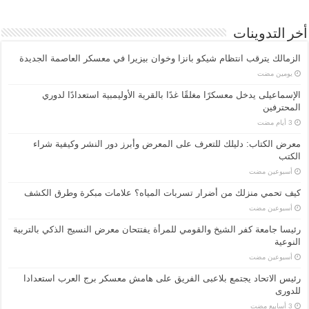
أخر التدوينات
الزمالك يترقب انتظام شيكو بانزا وخوان بيزيرا في معسكر العاصمة الجديدة
‏يومين مضت
الإسماعیلی یدخل معسكرًا مغلقًا غدًا بالقرية الأوليمبية استعدادًا لدوري
المحترفين
معرض الكتاب: دليلك للتعرف على المعرض وأبرز دور النشر وكيفية شراء
الكتب
‏أسبوعين مضت
كيف تحمي منزلك من أضرار تسربات المياه؟ علامات مبكرة وطرق الكشف
‏أسبوعين مضت
رئيسا جامعة كفر الشيخ والقومي للمرأة يفتتحان معرض النسيج الذكي بالتربية
النوعية
‏أسبوعين مضت
رئيس الاتحاد يجتمع بلاعبى الفريق على هامش معسكر برج العرب استعدادا
للدورى