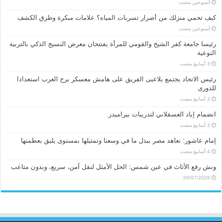
‏أسبوعين مضت
كيف تحمي منزلك من أضرار تسربات المياه؟ علامات مبكرة وطرق الكشف
‏أسبوعين مضت
رئيسا جامعة كفر الشيخ والقومي للمرأة يفتتحان معرض النسيج الذكي بالتربية
النوعية
رئيس الاتحاد يجتمع بلاعبى الفريق على هامش معسكر برج العرب استعدادا
للدورى
انضمام إياد العسقلاني لتدريبات بيراميدز
إمام عاشور: نعاهد مصر ببذل ما في وسعنا وتمثيلها بمستوى يليق بعظمتها
ونش رفع الأثاث في عين شمس: الحل الأمثل لنقل آمن، سريع، وبدون متاعب
08/07/2026