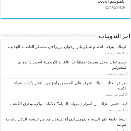
للموسم الجديد
02/07/2026
أخر التدوينات
الزمالك يترقب انتظام شيكو بانزا وخوان بيزيرا في معسكر العاصمة الجديدة
الإسماعیلی یدخل معسكرًا مغلقًا غدًا بالقرية الأوليمبية استعدادًا لدوري
المحترفين
‏يوم واحد مضت
معرض الكتاب: دليلك للتعرف على المعرض وأبرز دور النشر وكيفية شراء
الكتب
‏أسبوعين مضت
كيف تحمي منزلك من أضرار تسربات المياه؟ علامات مبكرة وطرق الكشف
‏أسبوعين مضت
رئيسا جامعة كفر الشيخ والقومي للمرأة يفتتحان معرض النسيج الذكي بالتربية
النوعية
‏أسبوعين مضت