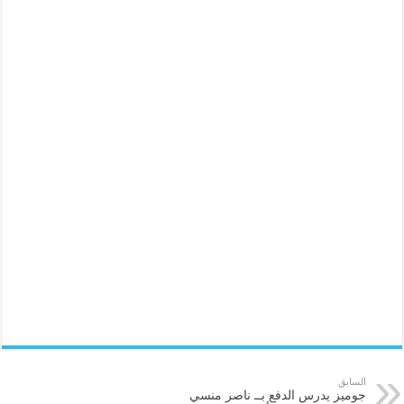
السابق
جوميز يدرس الدفع بــ ناصر منسي