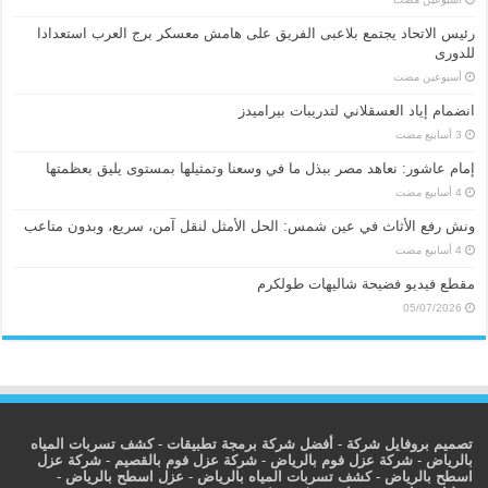
رئيس الاتحاد يجتمع بلاعبى الفريق على هامش معسكر برج العرب استعدادا
للدورى
‏أسبوعين مضت
انضمام إياد العسقلاني لتدريبات بيراميدز
إمام عاشور: نعاهد مصر ببذل ما في وسعنا وتمثيلها بمستوى يليق بعظمتها
ونش رفع الأثاث في عين شمس: الحل الأمثل لنقل آمن، سريع، وبدون متاعب
مقطع فيديو فضيحة شاليهات طولكرم
05/07/2026
تصميم بروفايل شركة
-
أفضل شركة برمجة تطبيقات
-
كشف تسربات المياه
بالرياض
-
شركة عزل فوم بالرياض
-
شركة عزل فوم بالقصيم
-
شركة عزل
اسطح بالرياض
-
كشف تسربات المياه بالرياض
-
عزل اسطح بالرياض
-