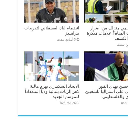
مي منزلك من أضرار
انضمام إياد العسقلاني لتدريبات
المياه؟ علامات مبكرة
بيراميدز
الكشف
ين مضت
سن يهدي الفوز
الاتحاد السكندري يهزم مالية
ي على أستراليا للشعبين
كفر الزيات بثنائية ودياً استعداداً
 والفلسطيني
للموسم الجديد
02/07/2026
04/0