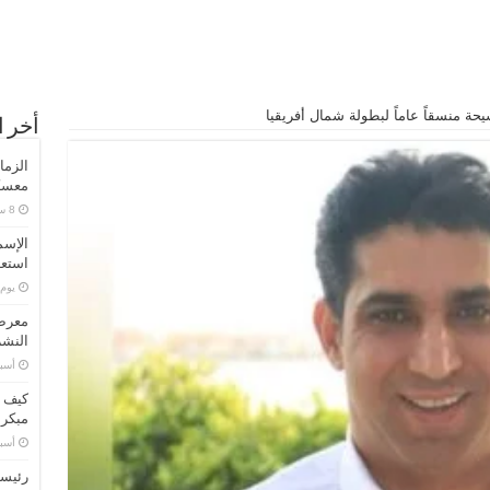
حة منسقاً عاماً لبطولة شمال أفريقيا
أخر ا
الزما
معسكر
الإسم
استعد
‏يو
معرض 
النشر
‏أس
كيف ت
مبكر
‏أس
رئيسا