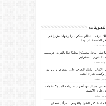
لتدوينات
لك يترقب انتظام شيكو بانزا وخوان بيزيرا في
 العاصمة الجديدة
اعیلی یدخل معسكرًا مغلقًا غدًا بالقرية الأوليمبية
ادًا لدوري المحترفين
م واحد مضت
الكتاب: دليلك للتعرف على المعرض وأبرز دور
 وكيفية شراء الكتب
بوعين مضت
حمي منزلك من أضرار تسربات المياه؟ علامات
ة وطرق الكشف
بوعين مضت
 جامعة كفر الشيخ والقومي للمرأة يفتتحان