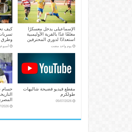
الإسماعیلی یدخل معسكرًا
كيف تح
مغلقًا غدًا بالقرية الأوليمبية
تسربات 
استعدادًا لدوري المحترفين
وطرق 
‏يوم واحد مضت
‏أسبوع
مقطع فيديو فضيحة شاليهات
حسام ح
طولكرم
التاريخ
المصري
05/07/2026
7/2026