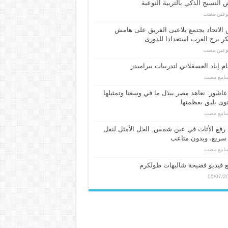
النسيج الذكي بالتربية النوعية
بوعين مضت
الاتحاد يجتمع بلاعبى الفريق على هامش
 برج العرب استعدادا للدورى
بوعين مضت
م إياد العسقلاني لتدريبات بيراميدز
عاشور: نعاهد مصر ببذل ما في وسعنا وتمثيلها
ى يليق بعظمتها
فع الأثاث في عين شمس: الحل الأمثل لنقل
سريع، وبدون متاعب
 فيديو فضيحة شاليهات طولكرم
05/07/2