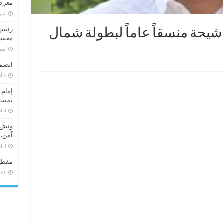
معرض 
‏أس
رئيس 
شيحة منسقاً عاماً لبطولة شمال
معسكر
‏أس
انضما
إمام 
بمستو
ونش ر
آمن، 
مقطع
026