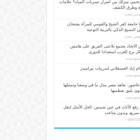
حمي منزلك من أضرار تسربات المياه؟ علامات
ة وطرق الكشف
بوعين مضت
 جامعة كفر الشيخ والقومي للمرأة يفتتحان
النسيج الذكي بالتربية النوعية
بوعين مضت
الاتحاد يجتمع بلاعبى الفريق على هامش
 برج العرب استعدادا للدورى
م إياد العسقلاني لتدريبات بيراميدز
عاشور: نعاهد مصر ببذل ما في وسعنا وتمثيلها
ى يليق بعظمتها
فع الأثاث في عين شمس: الحل الأمثل لنقل
سريع، وبدون متاعب
08/07/2