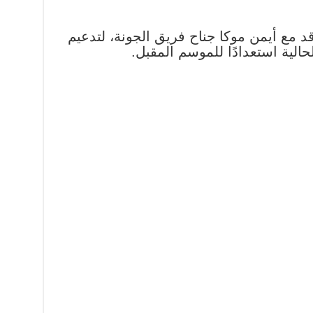
د مع أيمن موكا جناح فريق الجونة، لتدعيم
حالية استعدادًا للموسم المقبل.