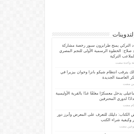
لتدوينات
اد التركي يمنح طرابزون سبور رخصة مشاركة
صلاح: الخطوة الرسمية الأولى للنجم المصري
ملاعب التركية
يقة واحدة مضت
لك يترقب انتظام شيكو بانزا وخوان بيزيرا في
 العاصمة الجديدة
مين مضت
اعیلی یدخل معسكرًا مغلقًا غدًا بالقرية الأوليمبية
ادًا لدوري المحترفين
الكتاب: دليلك للتعرف على المعرض وأبرز دور
 وكيفية شراء الكتب
بوعين مضت