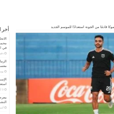
وكا قادمًا من الجونة استعدادًا للموسم الجديد
أخر ا
الاتح
محمد 
في ال
‏دق
الزما
معسكر
‏يو
الإسم
استعد
معرض 
النشر
‏أس