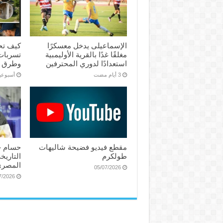
الإسماعیلی یدخل معسكرًا
كيف تح
مغلقًا غدًا بالقرية الأوليمبية
تسربات 
استعدادًا لدوري المحترفين
وطرق 
‏أسبوع
مقطع فيديو فضيحة شاليهات
حسام ح
طولكرم
التاريخ
المصري
05/07/2026
7/2026