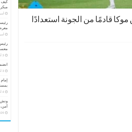
كيف ت
مبكر
‏أس
موكا قادمًا من الجونة استعدادًا
رئيسا
معرض 
‏أس
رئيس 
معسكر
انضما
إمام 
بمستو
ونش ر
آمن، 
026