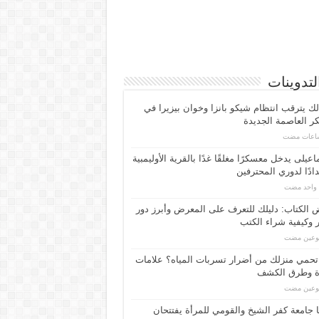
لتدوينات
لك يترقب انتظام شيكو بانزا وخوان بيزيرا في
 العاصمة الجديدة
اعیلی یدخل معسكرًا مغلقًا غدًا بالقرية الأوليمبية
ادًا لدوري المحترفين
م واحد مضت
الكتاب: دليلك للتعرف على المعرض وأبرز دور
 وكيفية شراء الكتب
بوعين مضت
حمي منزلك من أضرار تسربات المياه؟ علامات
ة وطرق الكشف
بوعين مضت
 جامعة كفر الشيخ والقومي للمرأة يفتتحان