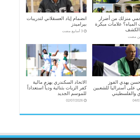
مي منزلك من أضرار
انضمام إياد العسقلاني لتدريبات
المياه؟ علامات مبكرة
بيراميدز
الكشف
ين مضت
سن يهدي الفوز
الاتحاد السكندري يهزم مالية
ي على أستراليا للشعبين
كفر الزيات بثنائية ودياً استعداداً
 والفلسطيني
للموسم الجديد
02/07/2026
04/0