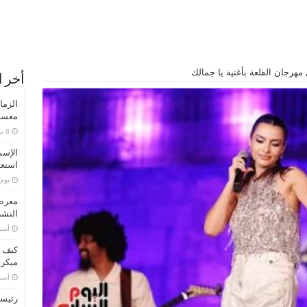
هرجان القلعة بأغنية يا جمالك
أخر ا
الزما
معسكر
الإسم
استعد
‏يو
معرض 
النشر
‏أس
كيف ت
مبكر
‏أس
رئيسا