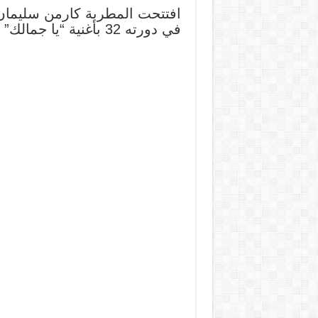
افتتحت المطربة كارمن سليمان 
في دورته 32 بأغنية “يا جمالك” وسط تفاعل كبير من الجمهور.