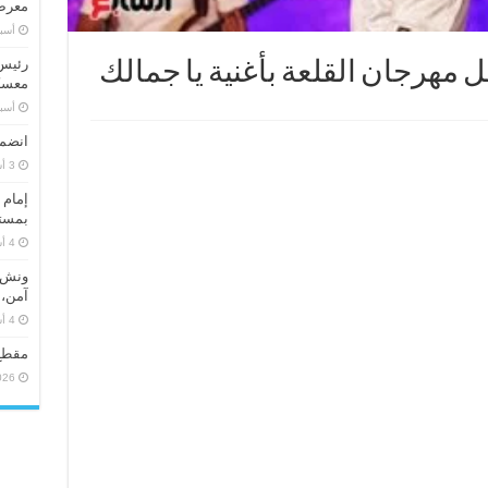
معرض 
‏أس
رئيس 
 مهرجان القلعة بأغنية يا جمالك
معسكر
‏أس
انضما
إمام 
بمستو
ونش ر
آمن، 
مقطع
026