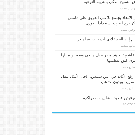
النسيج الذكي بالتربية النوعية
بوعين مضت
الاتحاد يجتمع بلاعبى الفريق على هامش
 برج العرب استعدادا للدورى
بوعين مضت
م إياد العسقلاني لتدريبات بيراميدز
عاشور: نعاهد مصر ببذل ما في وسعنا وتمثيلها
ى يليق بعظمتها
فع الأثاث في عين شمس: الحل الأمثل لنقل
سريع، وبدون متاعب
 فيديو فضيحة شاليهات طولكرم
05/07/2