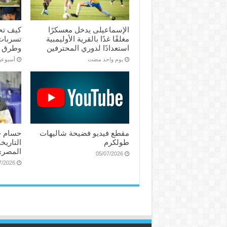
الإسماعیلی یدخل معسكرًا
كيف تح
مغلقًا غدًا بالقرية الأوليمبية
تسربات 
استعدادًا لدوري المحترفين
وطرق 
‏يوم واحد مضت
‏أسبوع
مقطع فيديو فضيحة شاليهات
حسام ح
طولكرم
التاريخ
المصري
05/07/2026
7/2026