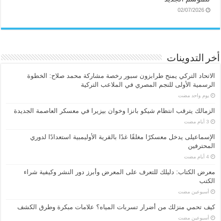
02/07/2026
أخر التدوينات
الاتحاد التركي يمنح طرابزون سبور رخصة مشاركة محمد صلاح: الخطوة
الرسمية الأولى للنجم المصري في الملاعب التركية
‏يوم واحد مضت
الزمالك يترقب انتظام شيكو بانزا وخوان بيزيرا في معسكر العاصمة الجديدة
الإسماعیلی یدخل معسكرًا مغلقًا غدًا بالقرية الأوليمبية استعدادًا لدوري
المحترفين
معرض الكتاب: دليلك للتعرف على المعرض وأبرز دور النشر وكيفية شراء
الكتب
‏أسبوعين مضت
كيف تحمي منزلك من أضرار تسربات المياه؟ علامات مبكرة وطرق الكشف
‏أسبوعين مضت