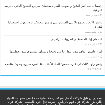
رئيسا جامعة كفر الشيخ والقومي للمرأة يفتتحان معرض النسيج الذكي بالتربية
النوعية
‏أسبوعين مضت
رئيس الاتحاد يجتمع بلاعبى الفريق على هامش معسكر برج العرب استعدادا
للدورى
انضمام إياد العسقلاني لتدريبات بيراميدز
إمام عاشور: نعاهد مصر ببذل ما في وسعنا وتمثيلها بمستوى يليق بعظمتها
ونش رفع الأثاث في عين شمس: الحل الأمثل لنقل آمن، سريع، وبدون متاعب
08/07/2026
تصميم بروفايل شركة
-
أفضل شركة برمجة تطبيقات
-
كشف تسربات المياه
بالرياض
-
شركة عزل فوم بالرياض
-
شركة عزل فوم بالقصيم
-
شركة عزل