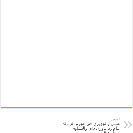
السابق
شلبى والجزيرى فى هجوم الزمالك
أمام زد بدورى nile والشناوى