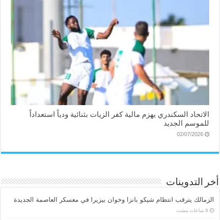
الاتحاد السكندري يهزم مالية كفر الزيات بثنائية ودياً استعداداً
للموسم الجديد
02/07/2026
أخر التدوينات
الزمالك يترقب انتظام شيكو بانزا وخوان بيزيرا في معسكر العاصمة الجديدة