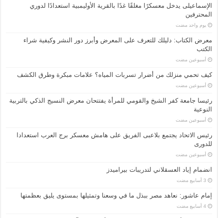
الإسماعیلی یدخل معسكرًا مغلقًا غدًا بالقرية الأوليمبية استعدادًا لدوري
المحترفين
‏يوم واحد مضت
معرض الكتاب: دليلك للتعرف على المعرض وأبرز دور النشر وكيفية شراء
الكتب
‏أسبوعين مضت
كيف تحمي منزلك من أضرار تسربات المياه؟ علامات مبكرة وطرق الكشف
‏أسبوعين مضت
رئيسا جامعة كفر الشيخ والقومي للمرأة يفتتحان معرض النسيج الذكي بالتربية
النوعية
‏أسبوعين مضت
رئيس الاتحاد يجتمع بلاعبى الفريق على هامش معسكر برج العرب استعدادا
للدورى
‏أسبوعين مضت
انضمام إياد العسقلاني لتدريبات بيراميدز
إمام عاشور: نعاهد مصر ببذل ما في وسعنا وتمثيلها بمستوى يليق بعظمتها