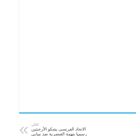
التالي
الاتحاد الفرنسى يشكو الأرجنتين
رسميا بتهمة العنصرية ضد مبابى