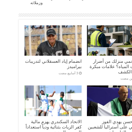
وزملائه
مي منزلك من أضرار
انضمام إياد العسقلاني لتدريبات
المياه؟ علامات مبكرة
بيراميدز
الكشف
ين مضت
سن يهدي الفوز
الاتحاد السكندري يهزم مالية
ي على أستراليا للشعبين
كفر الزيات بثنائية ودياً استعداداً