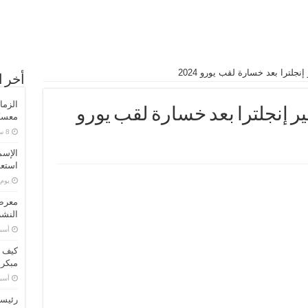
جلترا بعد خسارة لقب يورو 2024
أخر ا
الزما
ر إنجلترا بعد خسارة لقب يورو
معسكر
الإسم
استعد
‏يو
معرض 
النشر
‏أس
كيف ت
مبكر
‏أس
رئيسا