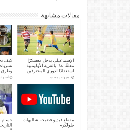
مقالات مشابهة
الإسماعیلی یدخل معسكرًا
كيف تح
مغلقًا غدًا بالقرية الأوليمبية
تسربات 
استعدادًا لدوري المحترفين
وطرق 
‏يوم واحد مضت
‏أسبوع
مقطع فيديو فضيحة شاليهات
حسام ح
طولكرم
التاريخ