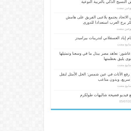
النسيج الذكي بالتربية النوعية
بوعين مضت
الاتحاد يجتمع بلاعبى الفريق على هامش
 برج العرب استعدادا للدورى
بوعين مضت
م إياد العسقلاني لتدريبات بيراميدز
عاشور: نعاهد مصر ببذل ما في وسعنا وتمثيلها
ى يليق بعظمتها
فع الأثاث في عين شمس: الحل الأمثل لنقل
سريع، وبدون متاعب
 فيديو فضيحة شاليهات طولكرم
05/07/2