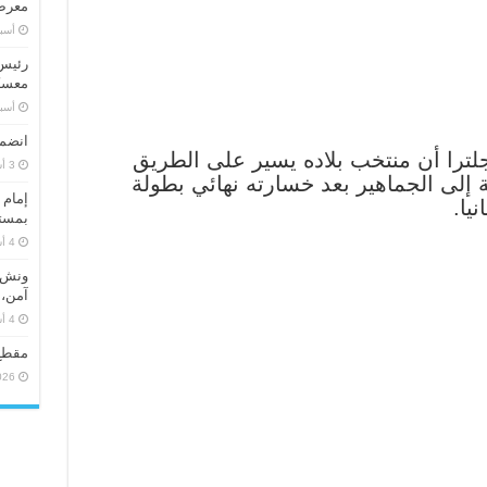
معرض 
‏أس
رئيس 
معسكر
‏أس
انضما
جلترا أن منتخب بلاده يسير على الطريق
إلى الجماهير بعد خسارته نهائي بطولة
إمام 
بمستو
ونش ر
آمن، 
مقطع
026