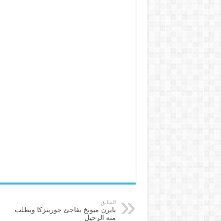
السابق
بايرن ميونخ يفاجئ جوريتزكا ويطلب
منه الرحيل