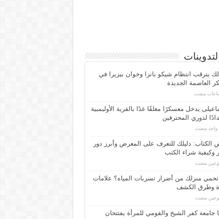
لتدوينات
لك يترقب انتظام شيكو بانزا وخوان بيزيرا في
 العاصمة الجديدة
اعیلی یدخل معسكرًا مغلقًا غدًا بالقرية الأوليمبية
ادًا لدوري المحترفين
م واحد مضت
الكتاب: دليلك للتعرف على المعرض وأبرز دور
 وكيفية شراء الكتب
بوعين مضت
حمي منزلك من أضرار تسربات المياه؟ علامات
ة وطرق الكشف
بوعين مضت
 جامعة كفر الشيخ والقومي للمرأة يفتتحان