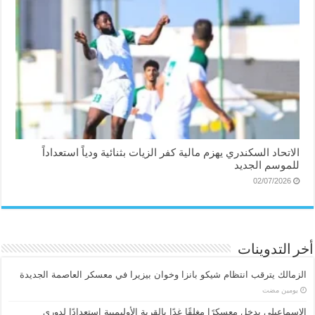
الاتحاد السكندري يهزم مالية كفر الزيات بثنائية ودياً استعداداً
للموسم الجديد
02/07/2026
أخر التدوينات
الزمالك يترقب انتظام شيكو بانزا وخوان بيزيرا في معسكر العاصمة الجديدة
‏يومين مضت
الإسماعیلی یدخل معسكرًا مغلقًا غدًا بالقرية الأوليمبية استعدادًا لدوري