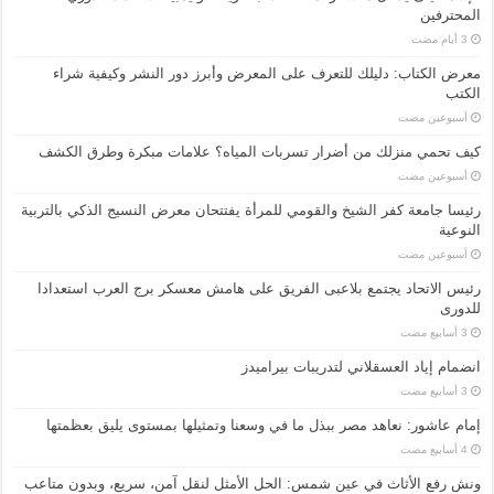
المحترفين
معرض الكتاب: دليلك للتعرف على المعرض وأبرز دور النشر وكيفية شراء
الكتب
‏أسبوعين مضت
كيف تحمي منزلك من أضرار تسربات المياه؟ علامات مبكرة وطرق الكشف
‏أسبوعين مضت
رئيسا جامعة كفر الشيخ والقومي للمرأة يفتتحان معرض النسيج الذكي بالتربية
النوعية
‏أسبوعين مضت
رئيس الاتحاد يجتمع بلاعبى الفريق على هامش معسكر برج العرب استعدادا
للدورى
انضمام إياد العسقلاني لتدريبات بيراميدز
إمام عاشور: نعاهد مصر ببذل ما في وسعنا وتمثيلها بمستوى يليق بعظمتها
ونش رفع الأثاث في عين شمس: الحل الأمثل لنقل آمن، سريع، وبدون متاعب