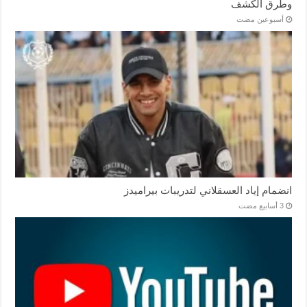
وطرق الكشف
‏أسبوعين مضت
انضمام إياد العسقلاني لتدريبات بيراميدز