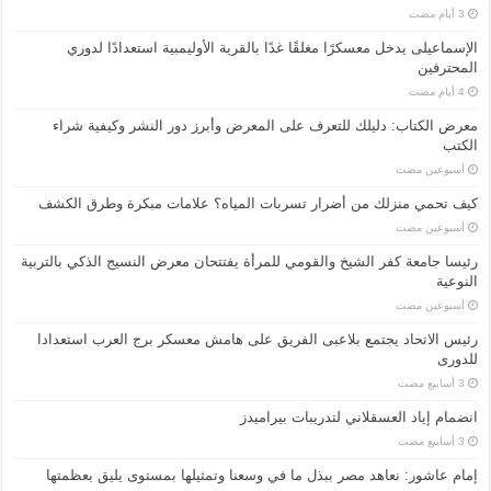
الإسماعیلی یدخل معسكرًا مغلقًا غدًا بالقرية الأوليمبية استعدادًا لدوري
المحترفين
معرض الكتاب: دليلك للتعرف على المعرض وأبرز دور النشر وكيفية شراء
الكتب
‏أسبوعين مضت
كيف تحمي منزلك من أضرار تسربات المياه؟ علامات مبكرة وطرق الكشف
‏أسبوعين مضت
رئيسا جامعة كفر الشيخ والقومي للمرأة يفتتحان معرض النسيج الذكي بالتربية
النوعية
‏أسبوعين مضت
رئيس الاتحاد يجتمع بلاعبى الفريق على هامش معسكر برج العرب استعدادا
للدورى
انضمام إياد العسقلاني لتدريبات بيراميدز
إمام عاشور: نعاهد مصر ببذل ما في وسعنا وتمثيلها بمستوى يليق بعظمتها