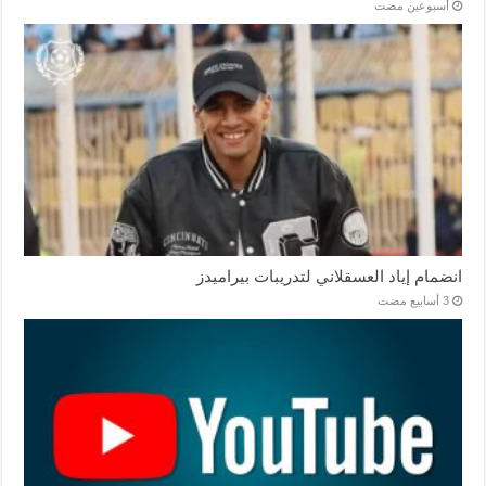
‏أسبوعين مضت
انضمام إياد العسقلاني لتدريبات بيراميدز