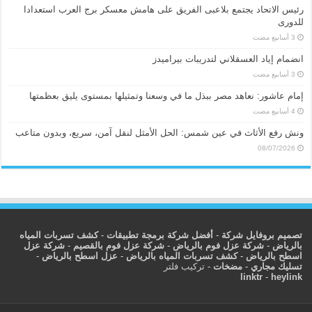
رئيس الاتحاد يجتمع بلاعبى الفريق على هامش معسكر برج العرب استعدادا
للدورى
انضمام إياد العسقلاني لتدريبات بيراميدز
إمام عاشور: نعاهد مصر ببذل ما في وسعنا وتمثيلها بمستوى يليق بعظمتها
ونش رفع الأثاث في عين شمس: الحل الأمثل لنقل آمن، سريع، وبدون متاعب
08/07/2026
تصميم بروفايل شركة
-
أفضل شركة برمجة تطبيقات
-
كشف تسربات المياه
بالرياض
-
شركة عزل فوم بالرياض
-
شركة عزل فوم بالقصيم
-
شركة عزل
اسطح بالرياض
-
كشف تسربات المياه بالرياض
-
عزل اسطح بالرياض
-
تسليك مجاري
-
مضخات
-
تركيب فلتر
linktr
-
heylink