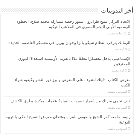
أخر التدوينات
الاتحاد التركي يمنح طرابزون سبور رخصة مشاركة محمد صلاح: الخطوة
الرسمية الأولى للنجم المصري في الملاعب التركية
الزمالك يترقب انتظام شيكو بانزا وخوان بيزيرا في معسكر العاصمة الجديدة
الإسماعیلی یدخل معسكرًا مغلقًا غدًا بالقرية الأوليمبية استعدادًا لدوري
المحترفين
معرض الكتاب: دليلك للتعرف على المعرض وأبرز دور النشر وكيفية شراء
الكتب
‏أسبوعين مضت
كيف تحمي منزلك من أضرار تسربات المياه؟ علامات مبكرة وطرق الكشف
‏أسبوعين مضت
رئيسا جامعة كفر الشيخ والقومي للمرأة يفتتحان معرض النسيج الذكي بالتربية
النوعية
‏أسبوعين مضت