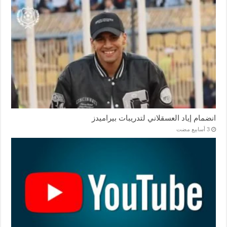
انضمام إياد العسقلاني لتدريبات بيراميدز