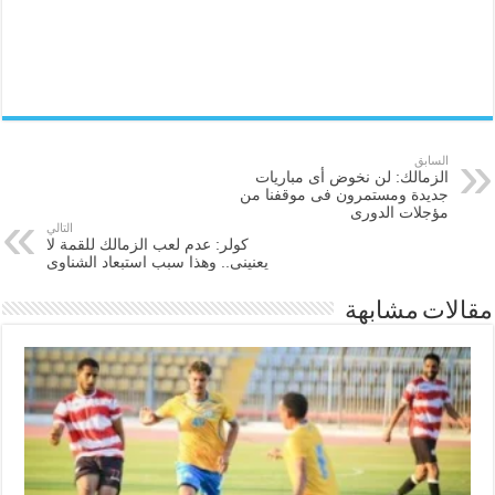
السابق
الزمالك: لن نخوض أى مباريات
جديدة ومستمرون فى موقفنا من
مؤجلات الدورى
التالي
كولر: عدم لعب الزمالك للقمة لا
يعنينى.. وهذا سبب استبعاد الشناوى
مقالات مشابهة