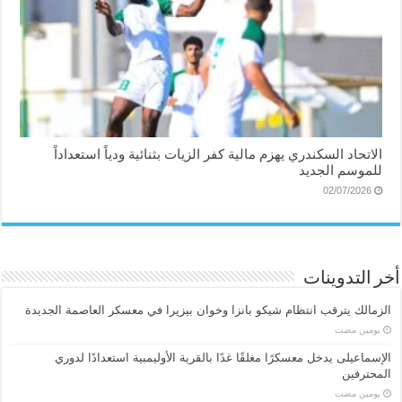
الاتحاد السكندري يهزم مالية كفر الزيات بثنائية ودياً استعداداً
للموسم الجديد
02/07/2026
أخر التدوينات
الزمالك يترقب انتظام شيكو بانزا وخوان بيزيرا في معسكر العاصمة الجديدة
‏يومين مضت
الإسماعیلی یدخل معسكرًا مغلقًا غدًا بالقرية الأوليمبية استعدادًا لدوري
المحترفين
‏يومين مضت