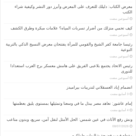
معرض الكتاب: دليلك للتعرف على المعرض وأبرز دور النشر وكيفية شراء
الكتب
‏أسبوعين مضت
كيف تحمي منزلك من أضرار تسربات المياه؟ علامات مبكرة وطرق الكشف
‏أسبوعين مضت
رئيسا جامعة كفر الشيخ والقومي للمرأة يفتتحان معرض النسيج الذكي بالتربية
النوعية
‏أسبوعين مضت
رئيس الاتحاد يجتمع بلاعبى الفريق على هامش معسكر برج العرب استعدادا
للدورى
‏أسبوعين مضت
انضمام إياد العسقلاني لتدريبات بيراميدز
إمام عاشور: نعاهد مصر ببذل ما في وسعنا وتمثيلها بمستوى يليق بعظمتها
ونش رفع الأثاث في عين شمس: الحل الأمثل لنقل آمن، سريع، وبدون متاعب
08/07/2026
مقطع فيديو فضيحة شاليهات طولكرم