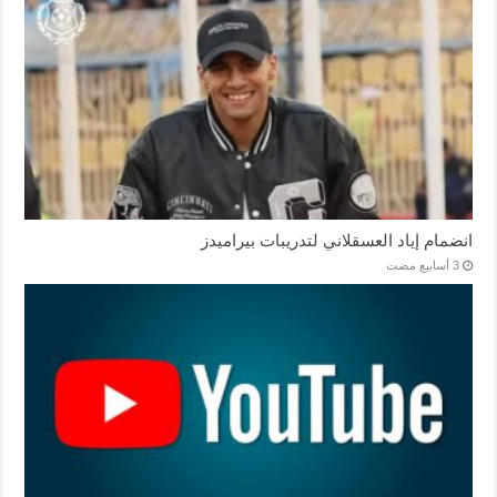
انضمام إياد العسقلاني لتدريبات بيراميدز