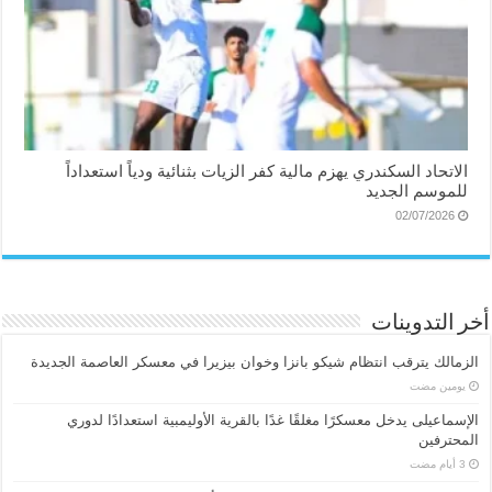
الاتحاد السكندري يهزم مالية كفر الزيات بثنائية ودياً استعداداً
للموسم الجديد
02/07/2026
أخر التدوينات
الزمالك يترقب انتظام شيكو بانزا وخوان بيزيرا في معسكر العاصمة الجديدة
‏يومين مضت
الإسماعیلی یدخل معسكرًا مغلقًا غدًا بالقرية الأوليمبية استعدادًا لدوري
المحترفين