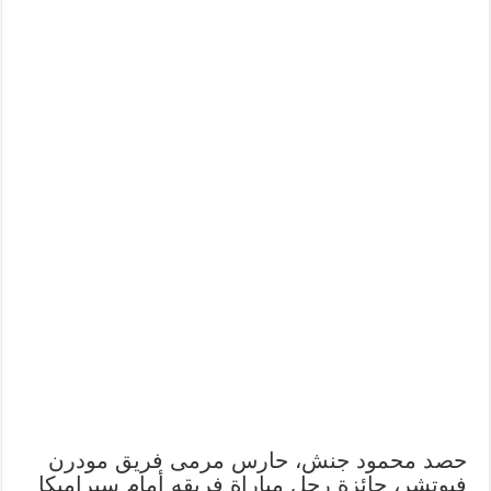
حصد محمود جنش، حارس مرمى فريق مودرن
فيوتشر، جائزة رجل مباراة فريقه أمام سيراميكا