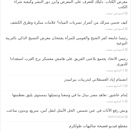
معرض الكتاب: دليلك للتعرف على المعرض وأبرز دور النشر وكيفية شراء
الكتب
‏أسبوعين مضت
كيف تحمي منزلك من أضرار تسربات المياه؟ علامات مبكرة وطرق الكشف
‏أسبوعين مضت
رئيسا جامعة كفر الشيخ والقومي للمرأة يفتتحان معرض النسيج الذكي بالتربية
النوعية
‏أسبوعين مضت
رئيس الاتحاد يجتمع بلاعبى الفريق على هامش معسكر برج العرب استعدادا
للدورى
انضمام إياد العسقلاني لتدريبات بيراميدز
إمام عاشور: نعاهد مصر ببذل ما في وسعنا وتمثيلها بمستوى يليق بعظمتها
ونش رفع الأثاث في عين شمس: الحل الأمثل لنقل آمن، سريع، وبدون متاعب
08/07/2026
مقطع فيديو فضيحة شاليهات طولكرم