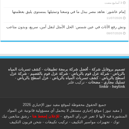
إمام عاشور: نعاهد مصر ببذل ما في وسعنا وتمثيلها بمستوى يليق بعظمتها
11/07/2026
ونش رفع الأثاث في عين شمس: الحل الأمثل لنقل آمن، سريع، وبدون متاعب
08/07/2026
تصميم بروفايل شركة
-
أفضل شركة برمجة تطبيقات
-
كشف تسربات المياه
بالرياض
-
شركة عزل فوم بالرياض
-
شركة عزل فوم بالقصيم
-
شركة عزل
اسطح بالرياض
-
كشف تسربات المياه بالرياض
-
عزل اسطح بالرياض
-
تسليك مجاري
-
مضخات
-
تركيب فلتر
linktr
-
heylink
جميع الحقوق محفوظة لموقع مفيد نيوز الإخباري 2026
( مفيد نيوز ) موقع إخباري مستقل لا يتحمل أي مسؤولية قانونية عن المواد
المنشورة فيه لأنها لا تعبر عن رأي الموقع. -
للإعلان إضغط هنا
-
رشق متابعين تيك
توك
-
تجهيزات مواسير التكييف
-
تركيب تكييفات
-
شحن فريون التكييف