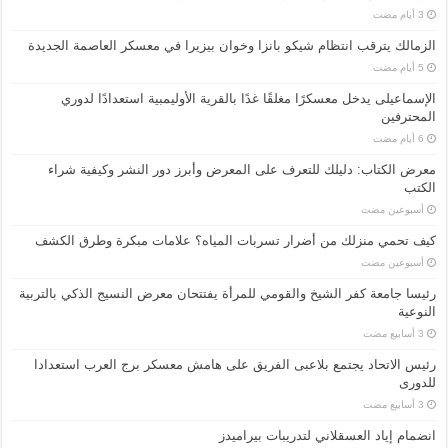
الزمالك يترقب انتظام شيكو بانزا وخوان بيزيرا في معسكر العاصمة الجديدة
الإسماعیلی یدخل معسكرًا مغلقًا غدًا بالقرية الأوليمبية استعدادًا لدوري
المحترفين
معرض الكتاب: دليلك للتعرف على المعرض وأبرز دور النشر وكيفية شراء
الكتب
‏أسبوعين مضت
كيف تحمي منزلك من أضرار تسربات المياه؟ علامات مبكرة وطرق الكشف
‏أسبوعين مضت
رئيسا جامعة كفر الشيخ والقومي للمرأة يفتتحان معرض النسيج الذكي بالتربية
النوعية
رئيس الاتحاد يجتمع بلاعبى الفريق على هامش معسكر برج العرب استعدادا
للدورى
انضمام إياد العسقلاني لتدريبات بيراميدز